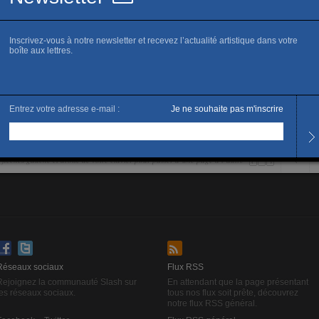
s.
es flêches gauche et droite de votre clavier pour passer d’une page à l’autre
Réseaux sociaux
Flux RSS
Rejoignez la communauté Slash sur
En attendant que la page présentant
les réseaux sociaux.
tous nos flux soit prête, découvrez
notre flux RSS général.