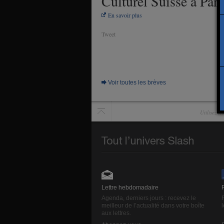
Culturel Suisse à Pari
En savoir plus
Tweet
Voir toutes les brèves
Utilisez l
Lettre hebdomadaire
Agenda, derniers jours : recevez le
meilleur de l’actualité dans votre boîte
aux lettres.