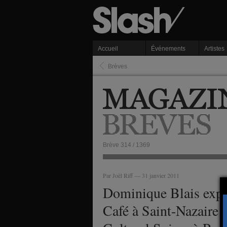
Accueil
Événements
Artistes
Brèves
Brève 314 / 1369
Par Joël Riff — 31 janvier 2011
Dominique Blais expo
Café à Saint-Nazaire 