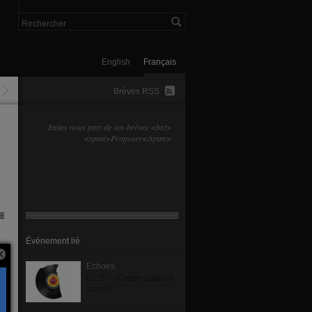
English
Français
Brèves RSS
Faites nous part de vos brèves <br/>
<span>Proposer</span>
Événement lié
Echoes
CCS — Centre culturel
suisse