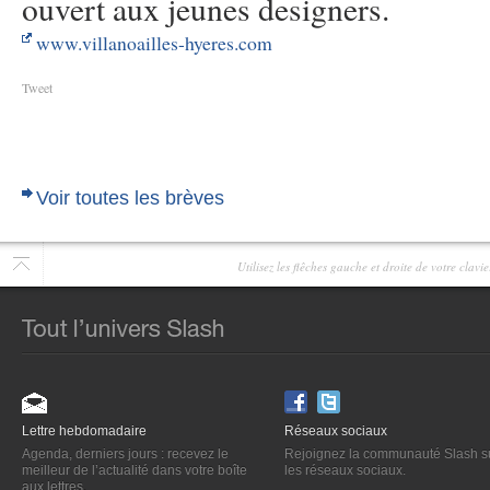
ouvert aux jeunes designers.
www.villanoailles-hyeres.com
Tweet
Voir toutes les brèves
Utilisez les flêches gauche et droite de votre clav
Lettre hebdomadaire
Réseaux sociaux
Agenda, derniers jours : recevez le
Rejoignez la communauté Slash s
meilleur de l’actualité dans votre boîte
les réseaux sociaux.
aux lettres.