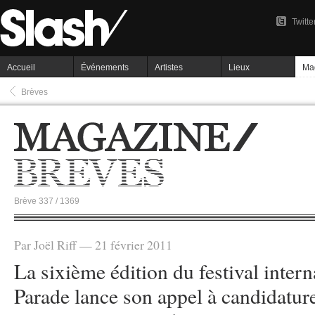
Twitte
Accueil
Événements
Artistes
Lieux
Ma
Brèves
Brève 337 / 1369
Par Joël Riff — 21 février 2011
La sixième édition du festival inter
Parade lance son appel à candidatur