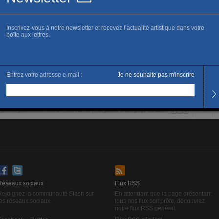
ela Marques.
es flêches gauche et droite de votre clavier pour passer d’une page à l’autre
Réseaux sociaux
Flux RSS
Rejoignez la communauté Slash sur
En attendant que la page présentant
les réseaux sociaux.
tous nos flux soit prête, découvrez
notre flux RSS général.