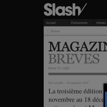
Accueil
Événements
Artistes
Brèves
Brève 75 / 1369
Par Joël Riff — 20 septembre 2010
La troisième édition d
novembre au 18 décem