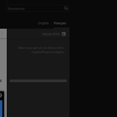
English
Français
Brèves RSS
Faites nous part de vos brèves <br/>
<span>Proposer</span>