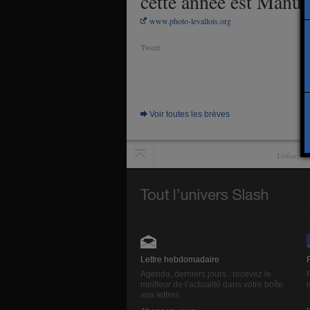
cette année est Manu
www.photo-levallois.org
Tweet
Voir toutes les brèves
Utilisez l
Lettre hebdomadaire
Agenda, derniers jours : recevez le
meilleur de l’actualité dans votre boîte
aux lettres.