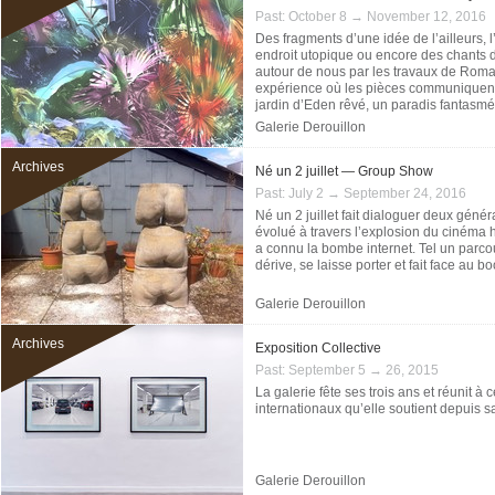
Past:
October 8 → November 12, 2016
Des fragments d’une idée de l’ailleurs
endroit utopique ou encore des chants d
autour de nous par les travaux de Roma
expérience où les pièces communiquent
jardin d’Eden rêvé, un paradis fantasmé
Galerie Derouillon
Archives
Né un 2 juillet — Group Show
Past:
July 2 → September 24, 2016
Né un 2 juillet fait dialoguer deux génér
évolué à travers l’explosion du cinéma 
a connu la bombe internet. Tel un parcou
dérive, se laisse porter et fait face au 
Galerie Derouillon
Archives
Exposition Collective
Past:
September 5 → 26, 2015
La galerie fête ses trois ans et réunit à c
internationaux qu’elle soutient depuis s
Galerie Derouillon