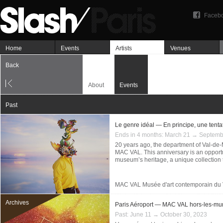
Faceb
Home
Events
Artists
Venues
Back
About
Events
Past
Le genre idéal — En principe, une tent
Ends in 4 months:
March 21 → Septemb
20 years ago, the department of Val-de
MAC VAL. This anniversary is an opportun
museum’s heritage, a unique collection th
MAC VAL Musée d'art contemporain du
Archives
Paris Aéroport — MAC VAL hors-les-mu
Past:
June 11 → October 30, 2023