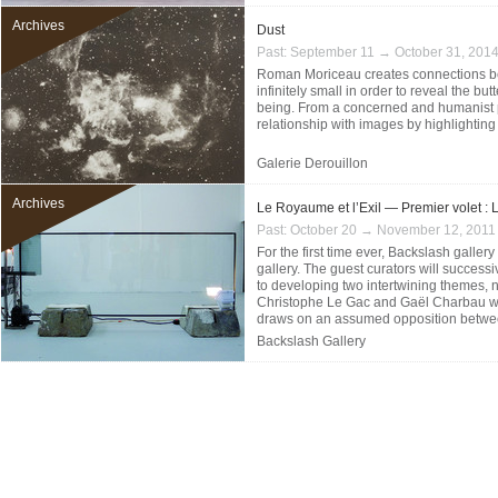
Archives
Dust
Past:
September 11 → October 31, 201
Roman Moriceau creates connections bet
infinitely small in order to reveal the butt
being. From a concerned and humanist 
relationship with images by highlightin
Galerie Derouillon
Archives
Le Royaume et l’Exil — Premier volet :
Past:
October 20 → November 12, 2011
For the first time ever, Backslash gallery
gallery. The guest curators will success
to developing two intertwining themes, 
Christophe Le Gac and Gaël Charbau wil
draws on an assumed opposition betwee
Backslash Gallery