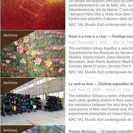
Un musée est toujours bien plus qu’une 
particulièrement le cas du MAC VAL, le
Département du Val-de-Marne. C’est ce
l’aéroport Paris-Orly a voulu vous faire 
travers une sélection d’œuvres dans un 
MAC VAL Musée d'art contemporain du
Archives
Rose is a rose is a rose — Florilège jusq
Past:
December 1, 2022 → May 14, 202
This exhibition brings together a select
Department for the Roseraie du Val-de-
Aballéa, Valerio Adami, Dove Allouche, 
Benzaken, Jean-Pierre Bertrand, Mark Br
Coindet, Mario D’souza, Nicolas Floc’h
MAC VAL Musée d'art contemporain du
Archives
Le vent se lève — Dixième exposition de
Past:
June 17, 2020 → March 17, 2021
The exhibition follows a series of theme
each other, guiding visitors in their exp
the imbalance between the very long ti
appearance of Man and human and, recen
experiments precipitate an impact that is 
MAC VAL Musée d'art contemporain du
Archives
Roman Moriceau — In heaven everything