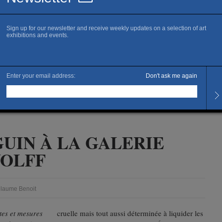
GUIN À LA GALERIE
WOLFF
llaume Benoit
tes et mesures
cruelle mais tout aussi déterminée à liquider les