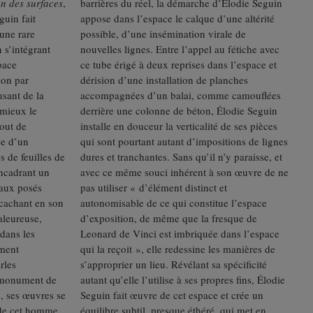
on des surfaces
,
barrières du réel, la démarche d’Élodie Seguin
guin fait
appose dans l’espace le calque d’une altérité
une rare
possible, d’une insémination virale de
 s’intégrant
nouvelles lignes. Entre l’appel au fétiche avec
pace
ce tube érigé à deux reprises dans l’espace et
ion par
dérision d’une installation de planches
usant de la
accompagnées d’un balai, comme camouflées
 mieux le
derrière une colonne de béton, Élodie Seguin
out de
installe en douceur la verticalité de ses pièces
ée d’un
qui sont pourtant autant d’impositions de lignes
 de feuilles de
dures et tranchantes. Sans qu’il n’y paraisse, et
encadrant un
avec ce même souci inhérent à son œuvre de ne
yaux posés
pas utiliser « d’élément distinct et
 cachant en son
autonomisable de ce qui constitue l’espace
aleureuse,
d’exposition, de même que la fresque de
dans les
Leonard de Vinci est imbriquée dans l’espace
ment
qui la reçoit », elle redessine les manières de
rles
s’approprier un lieu. Révélant sa spécificité
 monument de
autant qu’elle l’utilise à ses propres fins, Élodie
s, ses œuvres se
Seguin fait œuvre de cet espace et crée un
e de cet homme
équilibre subtil, presque éthéré, qui met en