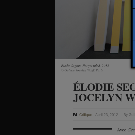
Élodie Seguin, Not yet titled, 2012
© Galerie Jocelyn Wolff, Paris
ÉLODIE SE
JOCELYN 
Critique
April 23, 2012 — By Gui
Avec
Ges