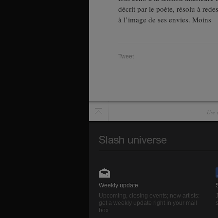
décrit par le poète, résolu à red
à l’image de ses envies. Moins
Tweet
Use y
Weekly update
Upcoming, closing events; new artists:
get a weekly update right in your mail
s
box.