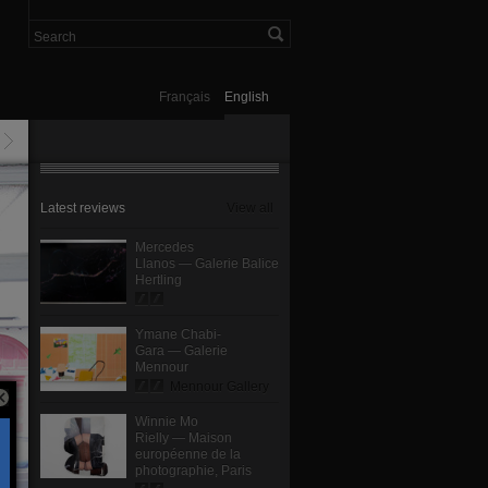
Français
English
Latest reviews
View all
Mercedes
Llanos — Galerie Balice
Hertling
Ymane Chabi-
Gara — Galerie
Mennour
Mennour Gallery
Winnie Mo
Rielly — Maison
européenne de la
photographie, Paris