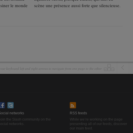
essiner le monde
scène une présence aussi forte que silencieuse.
our keyboard left and right arrows to navigate from one page to the other
Social networks
RSS feeds
Join the Slash community on the
While we’re working on the page
ocial networks.
presenting all of our feeds, discover
our main feed.