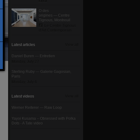
O des
origines — Centre
Tignous, Montreuil
Le Centre Tignous
d'Art Contemporain
Latest articles
View all
Daniel Buren — Entretien
Monday, July 27
Sterling Ruby — Galerie Gagosian,
Paris
Monday, July 6
Latest videos
View all
Werner Reiterer — Raw Loop
Yayoi Kusama – Obsessed with Polka
Dots - A Tate video