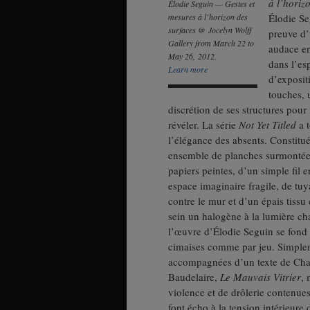
à l’horiz
Élodie Seguin — Gestes et
mesures à l’horizon des
Élodie Se
surfaces @ Jocelyn Wolff
preuve d’
Gallery from March 22 to
audace en
May 26, 2012.
dans l’es
Learn more
d’exposit
touches, 
discrétion de ses structures pour
révéler. La série
Not Yet Titled
a t
l’élégance des absents. Constitu
ensemble de planches surmontées
papiers peintes, d’un simple fil 
espace imaginaire fragile, de tu
contre le mur et d’un épais tissu
sein un halogène à la lumière ch
l’œuvre d’Élodie Seguin se fond 
cimaises comme par jeu. Simple
accompagnées d’un texte de Cha
Baudelaire,
Le Mauvais Vitrier
,
violence et de drôlerie contenue
font écho à la tension intérieur