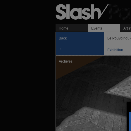
Home
Events
Artis
Back
Le Pouvoir du
Exhibition
Archives