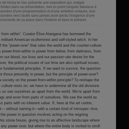
e de Noisy-le-Sec présente une exposition qui, malgré
limites dans sa présentation, met un point (virgule) fabuleux à
 années d'une programmation et d'une ambition uniques, tout
tournées vers l'autre sans jamais avoir perdu l'exigence d'une
consciente de sa place dans l'histoire et dans le présent.
er from within”. Curator Élise Atangana has borrowed the
, militant American ecofeminist and self-styled witch. In her
 the “power-over” that rules the world and the counter-culture
his power-from-within is power from below, from darkness, from
om our blood, our lives and our passion¬ate desire for the
ver, the political issues of our time are also spiritual issues,
r fundamental principles. If we want to survive, the question
 those presently in power, but the principle of power-over?
 society on the power-from-within principle? To reshape the
e culture rests on, we have to undermine all the old divisions
 us see ourselves as apart from the world. We’re apart from
ngs and even from parts of ourselves. We see the world as
ss parts with no inherent value. If, here at the art centre,
— without naming it—with a certain kind of introspec¬tive,
 the power in question involves acting on the reigning
this stone house, giving rise to an affective landscape where
any power over, but where the entire body is invited to stroll