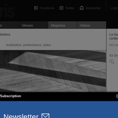
Facebook
Twitter
Newsletter
Logi
ts
Venues
Magazine
Videos
 dedans
La Gal
conte
Installation, performance, video
Art ce
93 Se
Subscription
1 rue
93130
T. 01