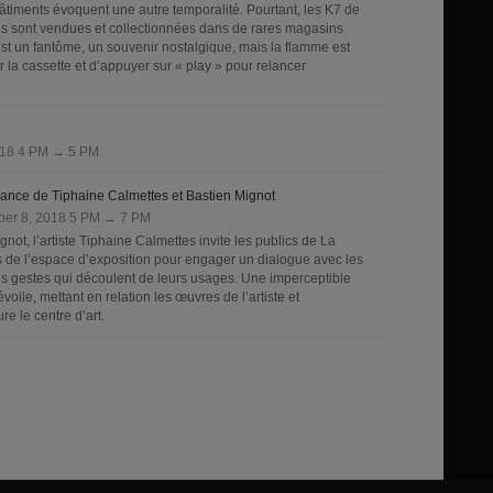
âtiments évoquent une autre temporalité. Pourtant, les K7 de
lles sont vendues et collectionnées dans de rares magasins
 est un fantôme, un souvenir nostalgique, mais la flamme est
er la cassette et d’appuyer sur « play » pour relancer
018 4 PM → 5 PM
mance de Tiphaine Calmettes et Bastien Mignot
ber 8, 2018 5 PM → 7 PM
ot, l’artiste Tiphaine Calmettes invite les publics de La
es de l’espace d’exposition pour engager un dialogue avec les
 les gestes qui découlent de leurs usages. Une imperceptible
oile, mettant en relation les œuvres de l’artiste et
e le centre d’art.