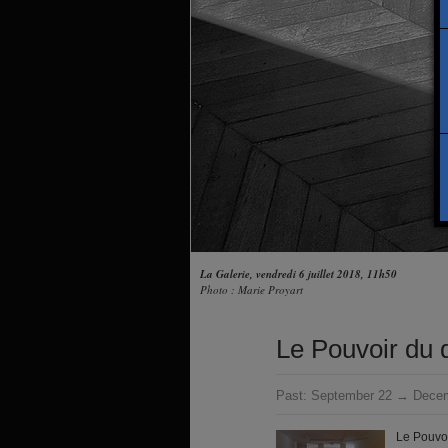
La Galerie, vendredi 6 juillet 2018, 11h50
Photo : Marie Proyart
Le Pouvoir du
Past:
September 22 → Decem
Le Pouvoi