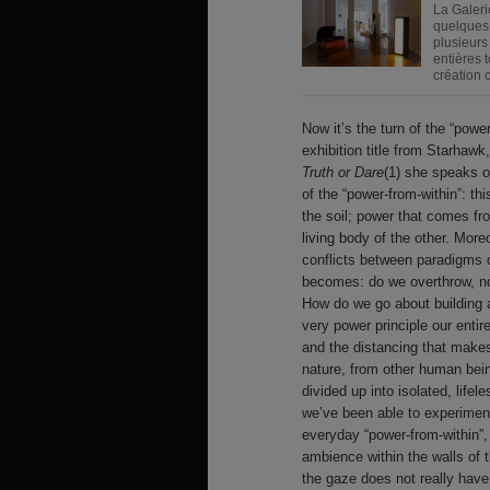
La Galeri
quelques 
plusieurs
entières 
création 
Now it’s the turn of the “pow
exhibition title from Starhawk
Truth or Dare
(1) she speaks of
of the “power-from-within”: t
the soil; power that comes fr
living body of the other. Moreo
conflicts between paradigms o
becomes: do we overthrow, not
How do we go about building a
very power principle our entir
and the distancing that makes
nature, from other human bei
divided up into isolated, lifele
we’ve been able to experiment
everyday “power-from-within”,
ambience within the walls of 
the gaze does not really have 