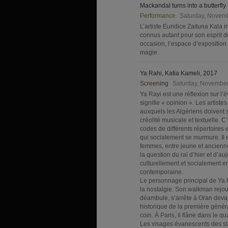
Mackandal turns into a butterfl
Performance
Saturday, Novem
L’artiste Euridice Zaituna Kala 
connus autant pour son esprit 
occasion, l’espace d’exposition
magie.
Ya Rahi, Katia Kameli, 2017
Screening
Saturday, Novembe
Ya Rayi est une réflexion sur l’
signifie « opinion ». Les artistes
auxquels les Algériens doivent se
créolité musicale et textuelle. 
codes de différents répertoires 
qui socialement se murmure. Il 
femmes, entre jeune et ancienn
la question du raï d’hier et d’au
culturellement et socialement 
contemporaine.
Le personnage principal de Ya R
la nostalgie. Son walkman rejou
déambule, s’arrête à Oran deva
historique de la première généra
coin. À Paris, il flâne dans le q
Les visages évanescents des sta