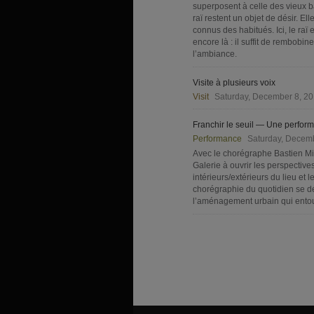
superposent à celle des vieux b
raï restent un objet de désir. E
connus des habitués. Ici, le raï
encore là : il suffit de rembobin
l’ambiance.
Visite à plusieurs voix
Visit
Saturday, December 8, 2
Franchir le seuil — Une perfor
Performance
Saturday, Decem
Avec le chorégraphe Bastien Mign
Galerie à ouvrir les perspectiv
intérieurs/extérieurs du lieu et
chorégraphie du quotidien se dév
l’aménagement urbain qui entour