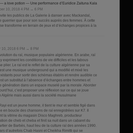
y — a love potion — Une performance d’Euridice Zaituna Kala
ber 10, 2018 4 PM → 6 PM
invite les publics de La Galerie à danser avec Mackandal,
de guerrier que pour son succès auprès des femmes. À cette
 se transforme en terrain de jeux et d’échanges propices à la
r 10, 2018 6 PM → 8 PM
évolution du raï, musique populaire algérienne. En arabe, raï
 y expriment les conditions de vie difficiles et les tabous
 plier. Le raï est le reflet de la culture algérienne par sa
C’est une musique underground qui a modifié et mixé les
existants pour sortir des schémas établis et rendre audible ce
est un substitut à l’absence d’échanges entre hommes et
e génération dans un espace muselé par la morale. Aborder
jourd’hui, c’est proposer une réflexion sur ce qui se joue
en Algérie mais aussi dans la société musulmane
ayi est un jeune homme, il tient le mur et semble figé dans
e en boucle des chansons de raï enregistrées sur K7. Il
nt la vitrine du magasin Disco Maghreb, producteur
tion de cheb et cheba et finit sa nuit dans un cabaret du
uartier de Barbès, haut lieu de la culture raï des années 1990.
rs d’autrefois Chab Hasni et Cheikha Rimitti qui se