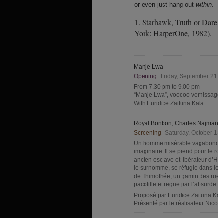
or even just hang out
within
.
1. Starhawk, Truth or Dar
York: HarperOne, 1982).
Manje Lwa
Opening
Friday, September 2
From 7.30 pm to 9.00 pm
“Manje Lwa”, voodoo vernissag
With Euridice Zaituna Kala
Royal Bonbon, Charles Najman
Screening
Saturday, October 
Un homme misérable vagabonde 
imaginaire. Il se prend pour le
ancien esclave et libérateur d’H
le surnomme, se réfugie dans 
de Thimothée, un gamin des rues 
pacotille et règne par l’absurde.
Proposé par Euridice Zaituna K
Présenté par le réalisateur Nic