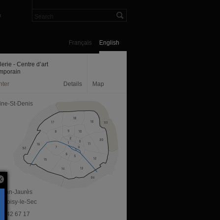
n
Français
English
erie - Centre d’art
mporain
nter
Details
Map
ine-St-Denis
 Jean-Jaurès
 Noisy-le-Sec
 49 42 67 17