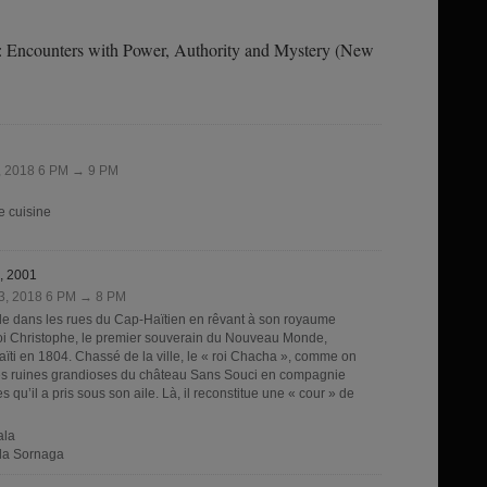
e: Encounters with Power, Authority and Mystery (New
1, 2018 6 PM → 9 PM
e cuisine
, 2001
13, 2018 6 PM → 8 PM
dans les rues du Cap-Haïtien en rêvant à son royaume
 roi Christophe, le premier souverain du Nouveau Monde,
aïti en 1804. Chassé de la ville, le « roi Chacha », comme on
les ruines grandioses du château Sans Souci en compagnie
qu’il a pris sous son aile. Là, il reconstitue une « cour » de
ala
ola Sornaga