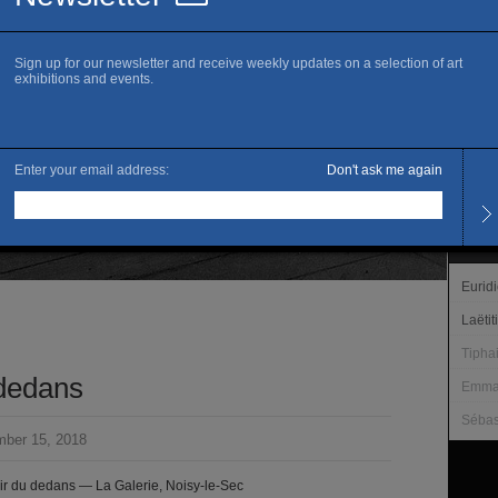
Offici
Openi
Wedne
Satur
Fermet
Admis
Free 
The ar
Eurid
Laëti
Tipha
 dedans
Emman
Sébas
ber 15, 2018
r du dedans — La Galerie, Noisy-le-Sec