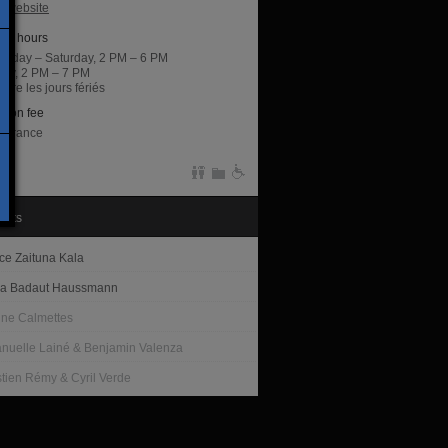
al website
ng hours
sday – Saturday, 2 PM – 6 PM
day, 2 PM – 7 PM
ure les jours fériés
sion fee
entrance
tists
ice Zaituna Kala
tia Badaut Haussmann
ine Calmettes
uelle Lainé & Benjamin Valenza
tien Rémy & Cyril Verde