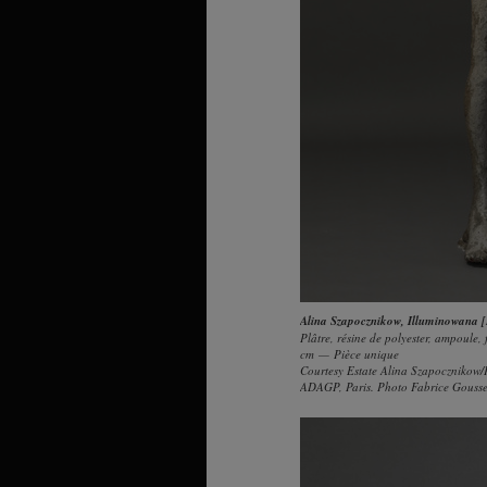
Alina Szapocznikow
,
Illuminowana [
Plâtre, résine de polyester, ampoule,
cm — Pièce unique
Courtesy Estate Alina Szapocznikow/P
ADAGP, Paris. Photo Fabrice Gousse