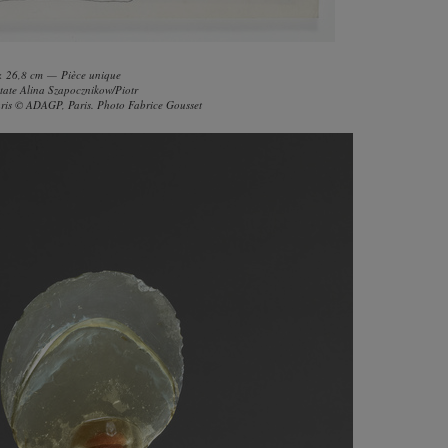
 × 26,8 cm — Pièce unique
state Alina Szapocznikow/Piotr
aris © ADAGP, Paris. Photo Fabrice Gousset