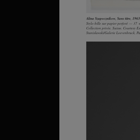
Alina Szapocznikow
,
Sans titre
, 1963
Stylo-bille sur papier perforé — 37
Collection privée, Suisse. Courtesy E
Stanislawski/Galerie Loevenbruck, P