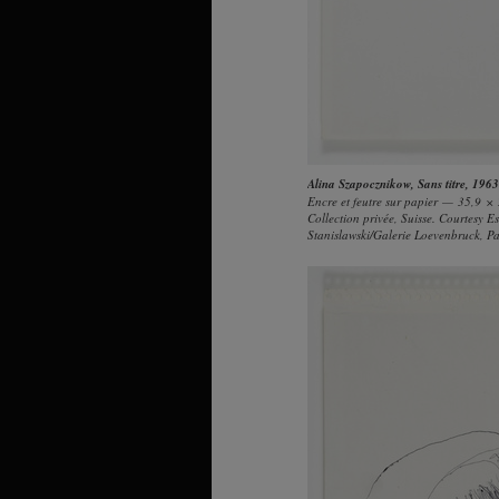
Alina Szapocznikow
,
Sans titre
, 1963
Encre et feutre sur papier — 35,9 
Collection privée, Suisse. Courtesy E
Stanislawski/Galerie Loevenbruck, P