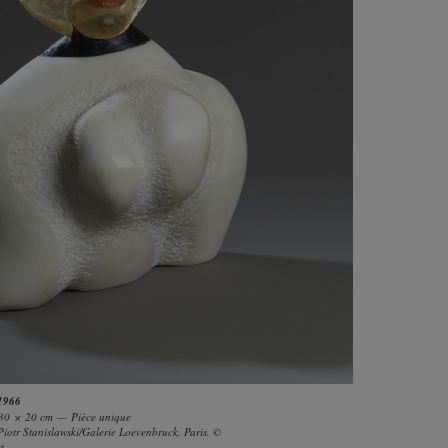
 1966
 30 × 20 cm — Pièce unique
iotr Stanislawski/Galerie Loevenbruck, Paris. ©
t