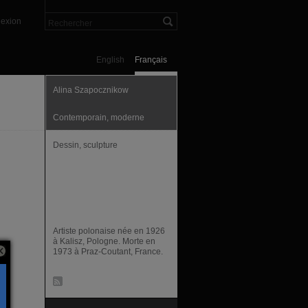
exion
English
Français
Alina Szapocznikow
Contemporain, moderne
Dessin, sculpture
Artiste polonaise née en 1926
à Kalisz, Pologne. Morte en
1973 à Praz-Coutant, France.