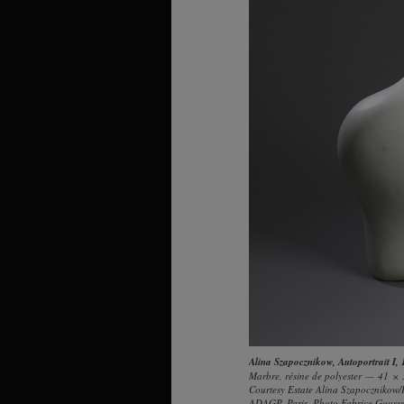
Alina Szapocznikow
,
Autoportrait I
,
Marbre, résine de polyester — 41 ×
Courtesy Estate Alina Szapocznikow/P
ADAGP, Paris. Photo Fabrice Gousse