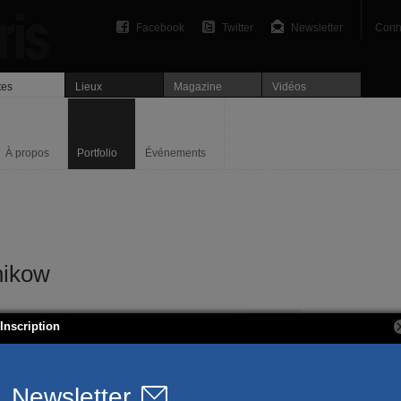
Facebook
Twitter
Newsletter
Conn
tes
Lieux
Magazine
Vidéos
À propos
Portfolio
Événements
nikow
Inscription