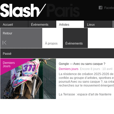
Faceb
Accueil
Événements
Artistes
Lieux
Retour
À propos
Événements
Passé
Derniers
Gongle — Avec ou sans casque ?
Jours
Derniers jours
Encore 8 jours :
10 avril
La résidence de création 2025-2026 de 
confiée au groupe d’artistes, sportives 
poursuit Avec ou sans casque ?, sa créat
recherches sur le mouvement émergent de
La Terrasse : espace d'art de Nanterre