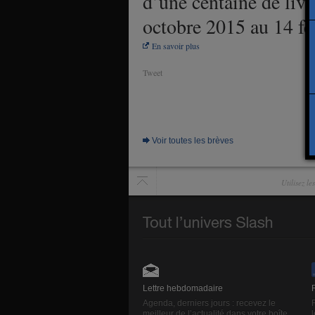
d’une centaine de livr
octobre 2015 au 14 fé
En savoir plus
Tweet
Voir toutes les brèves
Utilisez l
Lettre hebdomadaire
Agenda, derniers jours : recevez le
meilleur de l’actualité dans votre boîte