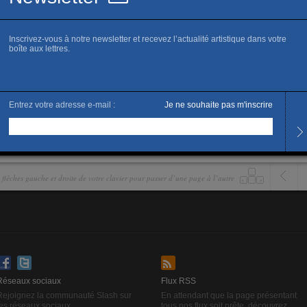
es réalisés entre 1968 et 2015. Du 20
vrier 2016.
es flêches gauche et droite de votre clavier pour passer d’une page à l’autre
Réseaux sociaux
Flux RSS
Rejoignez la communauté Slash sur
En attendant que la page présentant
les réseaux sociaux.
tous nos flux soit prête, découvrez