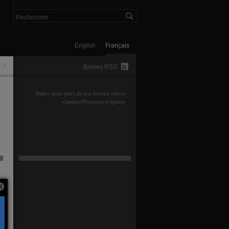
English
Français
Brèves RSS
Faites nous part de vos brèves <br/>
<span>Proposer</span>