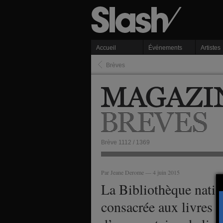
Accueil
Événements
Artistes
Brèves
Brève 1112 / 1369
Par Jeane Derome — 4 juin 2015
La Bibliothèque natio
consacrée aux livres 