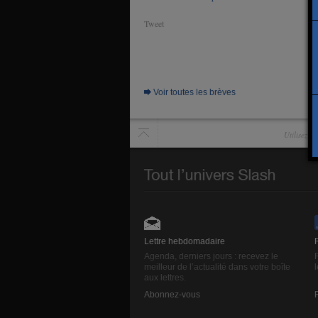
Tweet
Voir toutes les brèves
Utilisez l
Lettre hebdomadaire
Agenda, derniers jours : recevez le
meilleur de l’actualité dans votre boîte
aux lettres.
Abonnez-vous