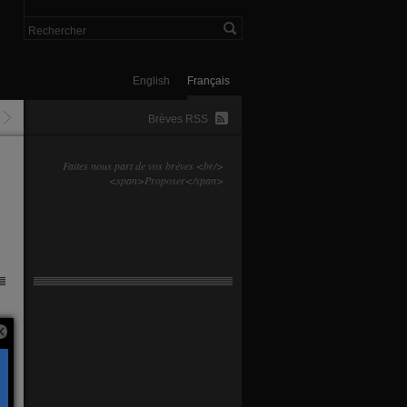
English
Français
Brèves RSS
Faites nous part de vos brèves <br/>
<span>Proposer</span>