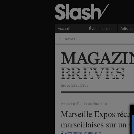
Accueil
Événements
Artistes
Brèves
Brève 128 / 1369
Par Joël Riff — 11 octobre 2010
Marseille Expos récapi
marseillaises sur un s
www.marseilleexpos.com