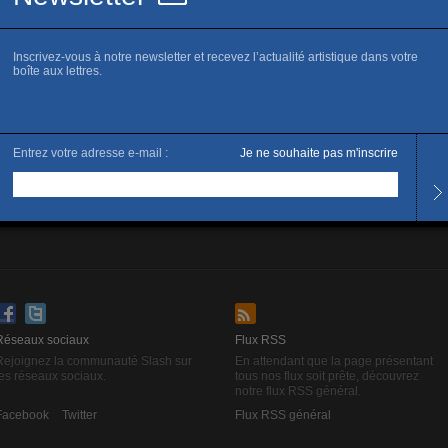
es flêches gauche et droite de votre clavier pour passer d’une page à l’autre
Réseaux sociaux
Flux RSS
Rejoignez la communauté Slash sur
En attendant que la page présentant
les réseaux sociaux.
tous nos flux soit prête, découvrez
notre flux RSS général.
Facebook
Twitter
Flux RSS général