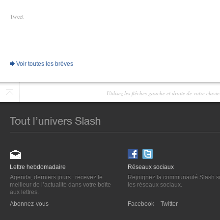
Tweet
Voir toutes les brèves
Utilisez les flêches gauche et droite de votre clav
Lettre hebdomadaire
Réseaux sociaux
Agenda, derniers jours : recevez le
Rejoignez la communauté Slash s
meilleur de l’actualité dans votre boîte
les réseaux sociaux.
aux lettres.
Abonnez-vous
Facebook
Twitter