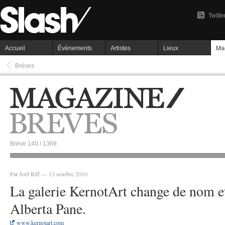
Twitte
Accueil
Événements
Artistes
Lieux
Ma
Brèves
Brève 140 / 1369
Par Joël Riff — 13 octobre 2010
La galerie KernotArt change de nom et
Alberta Pane.
www.kernotart.com