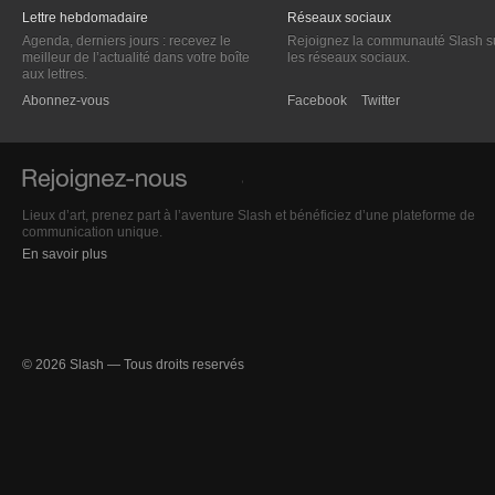
Lettre hebdomadaire
Réseaux sociaux
Agenda, derniers jours : recevez le
Rejoignez la communauté Slash s
meilleur de l’actualité dans votre boîte
les réseaux sociaux.
aux lettres.
Abonnez-vous
Facebook
Twitter
Lieux d’art, prenez part à l’aventure Slash et bénéficiez d’une plateforme de
communication unique.
En savoir plus
© 2026 Slash — Tous droits reservés