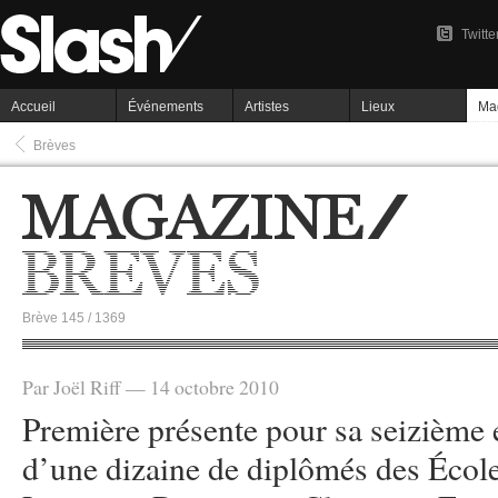
Twitte
Accueil
Événements
Artistes
Lieux
Ma
Brèves
Brève 145 / 1369
Par Joël Riff — 14 octobre 2010
Première présente pour sa seizième éd
d’une dizaine de diplômés des Écol