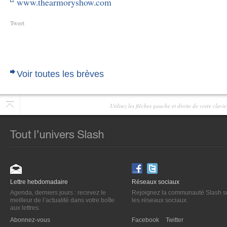
www.thearmoryshow.com
Tweet
Voir toutes les brèves
Utilisez les flêches gauche et droite de votre clav
Lettre hebdomadaire
Réseaux sociaux
Agenda, derniers jours : recevez le
Rejoignez la communauté Slash s
meilleur de l’actualité dans votre boîte
les réseaux sociaux.
aux lettres.
Abonnez-vous
Facebook
Twitter