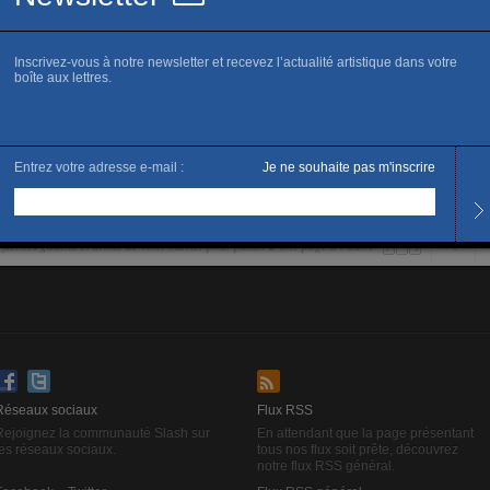
 30 avril 2011 à Bruxelles.
es flêches gauche et droite de votre clavier pour passer d’une page à l’autre
Réseaux sociaux
Flux RSS
Rejoignez la communauté Slash sur
En attendant que la page présentant
les réseaux sociaux.
tous nos flux soit prête, découvrez
notre flux RSS général.