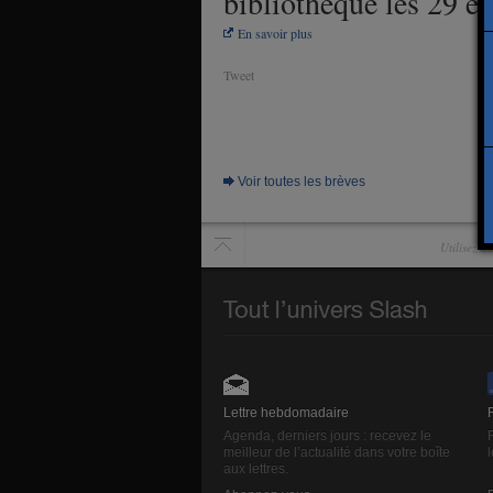
bibliothèque les 29 et
En savoir plus
Tweet
Voir toutes les brèves
Utilisez l
Lettre hebdomadaire
Agenda, derniers jours : recevez le
meilleur de l’actualité dans votre boîte
aux lettres.