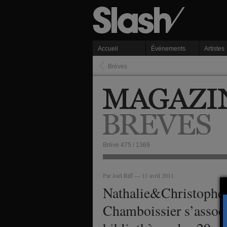
Accueil
Événements
Artistes
Brèves
Brève 475 / 1369
Par Joël Riff — 11 avril 2011
Nathalie&Christophe 
Chamboissier s’associ