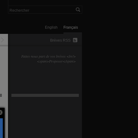
English
Français
Brèves RSS
Faites nous part de vos brèves <br/>
<span>Proposer</span>