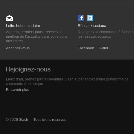
Lettre hebdomadaire
Réseaux sociaux
Agenda, derniers jours : recevez le
Rejoignez la communauté Slash s
meilleur de l’actualité dans votre boîte
les réseaux sociaux.
aux lettres.
Abonnez-vous
Facebook
Twitter
Lieux d’art, prenez part à l’aventure Slash et bénéficiez d’une plateforme de
communication unique.
En savoir plus
© 2026 Slash — Tous droits reservés