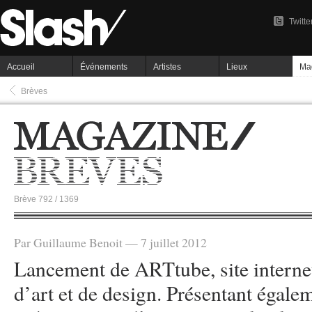
Twitte
Accueil
Événements
Artistes
Lieux
Ma
Brèves
Brève 792 / 1369
Par Guillaume Benoit — 7 juillet 2012
Lancement de ARTtube, site internet
d’art et de design. Présentant égale