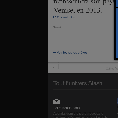
représentera son pays 
Venise, en 2013.
En savoir plus
Tweet
Voir toutes les brèves
Utilisez l
Lettre hebdomadaire
Agenda, derniers jours : recevez le
meilleur de l’actualité dans votre boîte