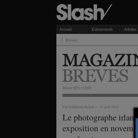
Accueil
Événements
Artistes
Brèves
Brève 805 / 1369
Par Guillaume Benoit — 31 août 2012
Le photographe irland
exposition en novembre