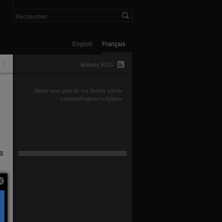
English
Français
Brèves RSS
Faites nous part de vos brèves <br/>
<span>Proposer</span>