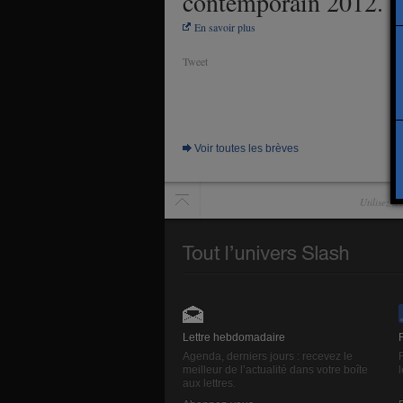
contemporain 2012.
En savoir plus
Tweet
Voir toutes les brèves
Utilisez l
Lettre hebdomadaire
Agenda, derniers jours : recevez le
meilleur de l’actualité dans votre boîte
aux lettres.