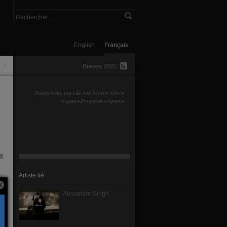
English
Français
Brèves RSS
Faites nous part de vos brèves <br/>
<span>Proposer</span>
Artiste lié
Alexandre Singh