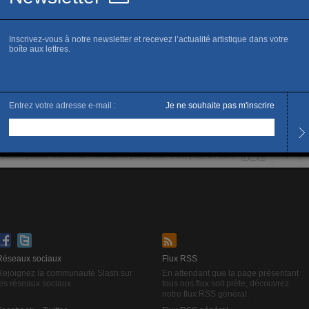
es flêches gauche et droite de votre clavier pour passer d’une page à l’autre
Réseaux sociaux
Flux RSS
Rejoignez la communauté Slash sur
En attendant que la page présentant
les réseaux sociaux.
tous nos flux soit prête, découvrez
notre flux RSS général.