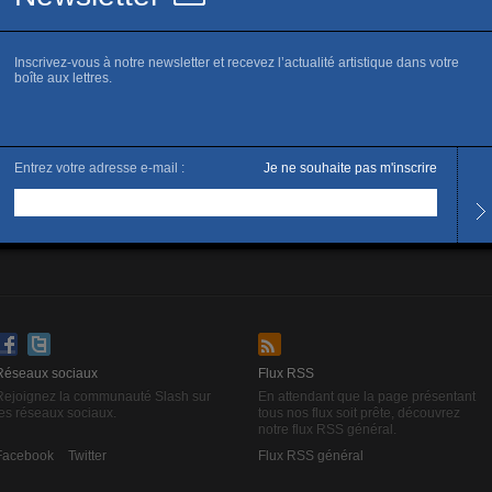
es flêches gauche et droite de votre clavier pour passer d’une page à l’autre
Réseaux sociaux
Flux RSS
Rejoignez la communauté Slash sur
En attendant que la page présentant
les réseaux sociaux.
tous nos flux soit prête, découvrez
notre flux RSS général.
Facebook
Twitter
Flux RSS général