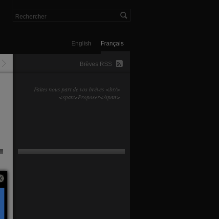
English
Français
Brèves RSS
Faites nous part de vos brèves <br/>
<span>Proposer</span>