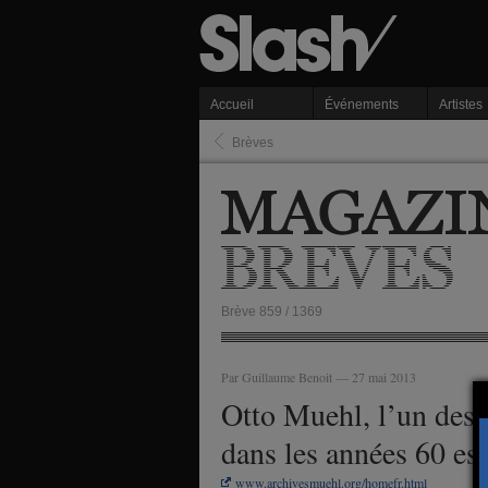
Accueil
Événements
Artistes
Brèves
Brève 859 / 1369
Par Guillaume Benoit — 27 mai 2013
Otto Muehl, l’un des 
dans les années 60 est
www.archivesmuehl.org/homefr.html