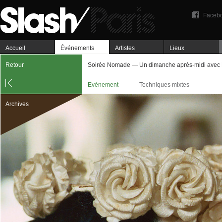
Faceb
Accueil
Événements
Artistes
Lieux
Retour
Soirée Nomade — Un dimanche après-midi avec 
Evénement
Techniques mixtes
Archives