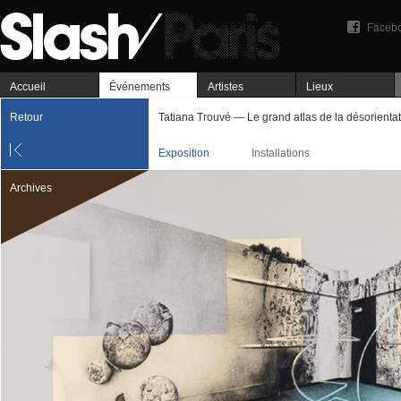
Faceb
Accueil
Événements
Artistes
Lieux
Retour
Tatiana Trouvé — Le grand atlas de la désorienta
Exposition
Installations
Archives