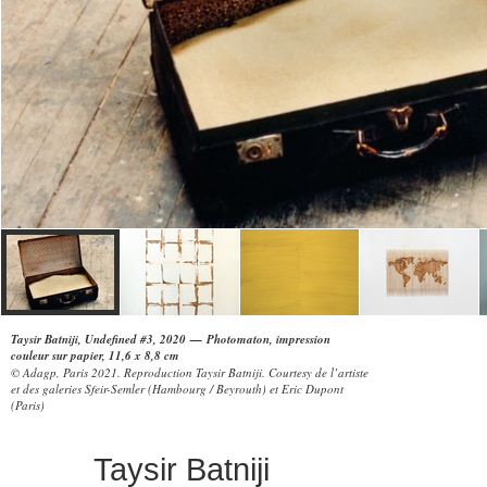
Taysir Batniji, Undefined #3, 2020 — Photomaton, impression
couleur sur papier, 11,6 x 8,8 cm
© Adagp, Paris 2021. Reproduction Taysir Batniji. Courtesy de l’artiste
et des galeries Sfeir-Semler (Hambourg / Beyrouth) et Eric Dupont
(Paris)
Taysir Batniji