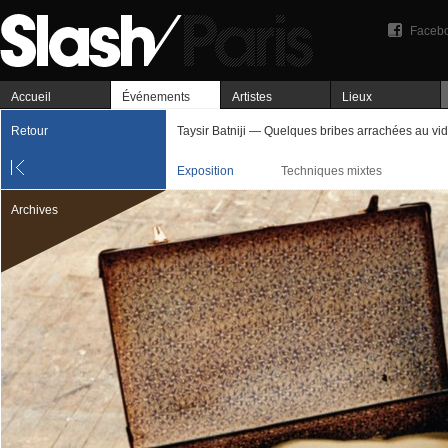
Faceb
Accueil
Événements
Artistes
Lieux
Retour
Taysir Batniji — Quelques bribes arrachées au vi
Exposition
Techniques mixtes
Archives