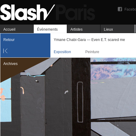
Faceb
Accueil
Événements
Artistes
Lieux
Retour
Ymane Chabi-Gara — Even E.T. scared me
Exposition
Peinture
Archives