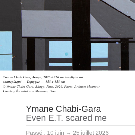
Ymane Chabi Gara, Avalyn, 2025-2026 — Acrylique sur
contreplaqué — Diptyque — 153 x 153 cm
© Ymane Chabi-Gara, Adagp, Paris, 2026. Photo. Archives Mennour
Courtesy the artist and Mennour, Paris
Ymane Chabi-Gara
Even E.T. scared me
Passé :
10 juin → 25 juillet 2026