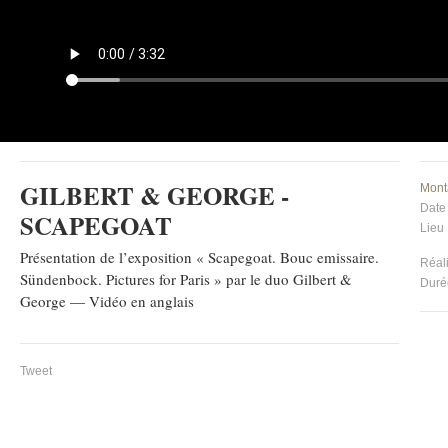
GILBERT & GEORGE -
Mont
Date
SCAPEGOAT
Lieu
Présentation de l’exposition « Scapegoat. Bouc emissaire.
Réal
Sündenbock. Pictures for Paris » par le duo Gilbert &
Duré
George — Vidéo en anglais
Tweet