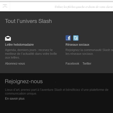
Utilisez les flêches gauche et droite de votre clav
Lettre hebdomadaire
Réseaux sociaux
Agenda, derniers jours : recevez le
Rejoignez la communauté Slash s
meilleur de l’actualité dans votre boîte
les réseaux sociaux.
aux lettres.
Abonnez-vous
Facebook
Twitter
Lieux d’art, prenez part à l’aventure Slash et bénéficiez d’une plateforme de
communication unique.
En savoir plus