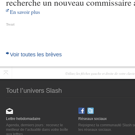
recherche un nouveau commissaire a
En savoir plus
Tweet
Voir toutes les brèves
Utilisez les flêches gauche et droite de votre clav
Lettre hebdomadaire
Réseaux sociaux
Agenda, derniers jours : recevez le
Rejoignez la communauté Slash s
meilleur de l’actualité dans votre boîte
les réseaux sociaux.
aux lettres.