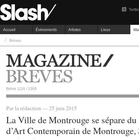
Twitte
Accueil
Événements
Artistes
Lieux
Ma
Brèves
Brève 1116 / 1369
Par la rédaction — 25 juin 2015
La Ville de Montrouge se sépare du 
d’Art Contemporain de Montrouge, 