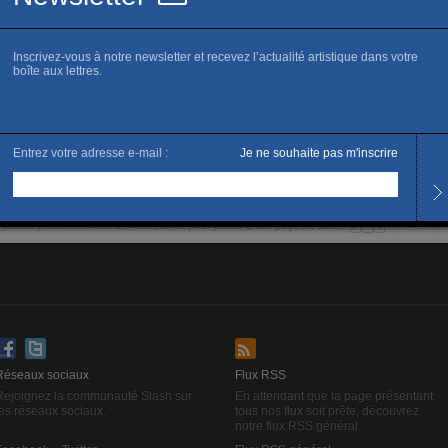
 ».
es flêches gauche et droite de votre clavier pour passer d’une page à l’autre
Réseaux sociaux
Flux RSS
Rejoignez la communauté Slash sur
En attendant que la page présentant
les réseaux sociaux.
tous nos flux soit prête, découvrez
notre flux RSS général.