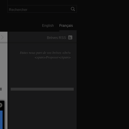
English
Français
Brèves RSS
Faites nous part de vos brèves <br/>
<span>Proposer</span>