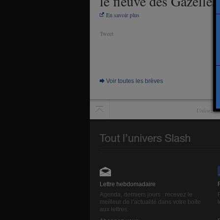
le fleuve des Gazelles
En savoir plus
Tweet
Voir toutes les brèves
Utilisez l
Lettre hebdomadaire
Agenda, derniers jours : recevez le
meilleur de l’actualité dans votre boîte
aux lettres.