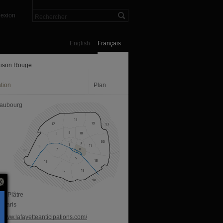
exion
English
Français
ison Rouge
tion
Plan
aubourg
du Plâtre
 Paris
//www.lafayetteanticipations.com/