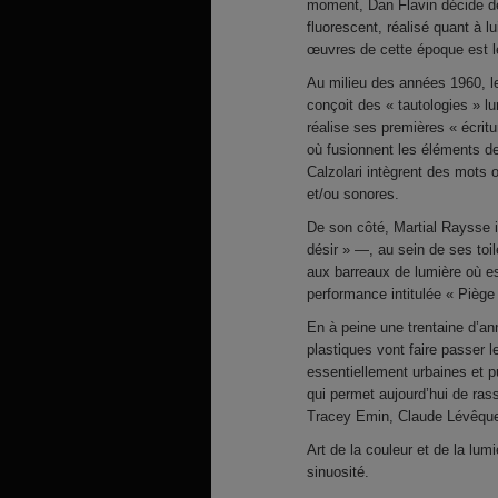
moment, Dan Flavin décide de 
fluorescent, réalisé quant à 
œuvres de cette époque est leu
Au milieu des années 1960, l
conçoit des « tautologies » 
réalise ses premières « écri
où fusionnent les éléments de
Calzolari intègrent des mots o
et/ou sonores.
De son côté, Martial Raysse 
désir » —, au sein de ses toi
aux barreaux de lumière où e
performance intitulée « Piège
En à peine une trentaine d’an
plastiques vont faire passer l
essentiellement urbaines et p
qui permet aujourd’hui de rass
Tracey Emin, Claude Lévêque
Art de la couleur et de la lumi
sinuosité.