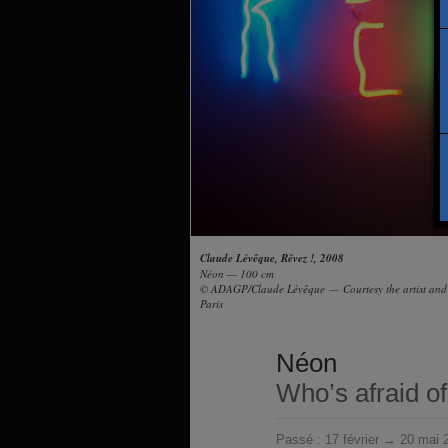
Claude Lévêque, Rêvez !, 2008
Néon — 100 cm
© ADAGP/Claude Lévêque — Courtesy the artist an
Paris
Néon
Who’s afraid of
Passé :
17 février → 20 mai 