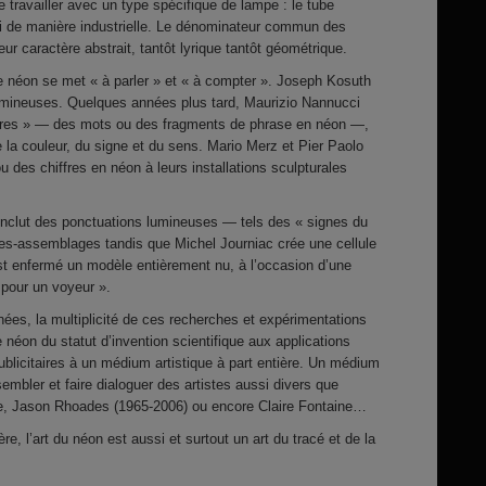
travailler avec un type spécifique de lampe : le tube
lui de manière industrielle. Le dénominateur commun des
r caractère abstrait, tantôt lyrique tantôt géométrique.
e néon se met « à parler » et « à compter ». Joseph Kosuth
lumineuses. Quelques années plus tard, Maurizio Nannucci
tures » — des mots ou des fragments de phrase en néon —,
 la couleur, du signe et du sens. Mario Merz et Pier Paolo
u des chiffres en néon à leurs installations sculpturales
inclut des ponctuations lumineuses — tels des « signes du
les-assemblages tandis que Michel Journiac crée une cellule
st enfermé un modèle entièrement nu, à l’occasion d’une
 pour un voyeur ».
nées, la multiplicité de ces recherches et expérimentations
e néon du statut d’invention scientifique aux applications
ublicitaires à un médium artistique à part entière. Un médium
embler et faire dialoguer des artistes aussi divers que
, Jason Rhoades (1965-2006) ou encore Claire Fontaine…
ère, l’art du néon est aussi et surtout un art du tracé et de la