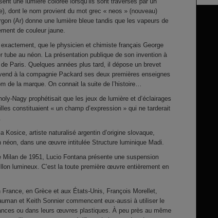
sent une lumière colorée lorsqu’ils sont traversés par un
e), dont le nom provient du mot grec « neos » (nouveau)
argon (Ar) donne une lumière bleue tandis que les vapeurs de
ment de couleur jaune.
s exactement, que le physicien et chimiste français George
r tube au néon. La présentation publique de son invention à
e de Paris. Quelques années plus tard, il dépose un brevet
l vend à la compagnie Packard ses deux premières enseignes
m de la marque. On connait la suite de l’histoire…
ly-Nagy prophétisait que les jeux de lumière et d’éclairages
lles constituaient « un champ d’expression » qui ne tarderait
.
 Kosice, artiste naturalisé argentin d’origine slovaque,
un néon, dans une œuvre intitulée Structure luminique Madi.
de Milan de 1951, Lucio Fontana présente une suspension
llon lumineux. C’est la toute première œuvre entièrement en
France, en Grèce et aux États-Unis, François Morellet,
uman et Keith Sonnier commencent eux-aussi à utiliser le
mances ou dans leurs œuvres plastiques. À peu près au même