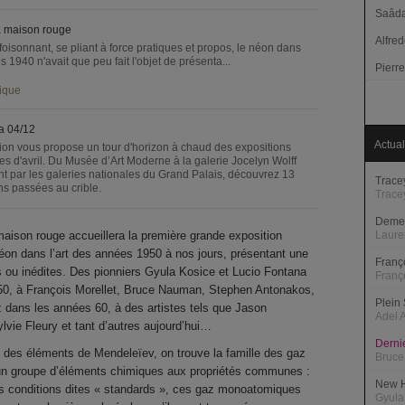
Saâda
a maison rouge
Alfred
foisonnant, se pliant à force pratiques et propos, le néon dans
is 1940 n'avait que peu fait l'objet de présenta...
Pierr
ique
 04/12
Actual
ion vous propose un tour d'horizon à chaud des expositions
es d'avril. Du Musée d’Art Moderne à la galerie Jocelyn Wolff
t par les galeries nationales du Grand Palais, découvrez 13
Trace
ns passées au crible.
Trace
Deme
 maison rouge accueillera la première grande exposition
Laure
éon dans l’art des années 1950 à nos jours, présentant une
Franço
s ou inédites. Des pionniers Gyula Kosice et Lucio Fontana
Franç
50, à François Morellet, Bruce Nauman, Stephen Antonakos,
Plein 
dans les années 60, à des artistes tels que Jason
Adel 
vie Fleury et tant d’autres aujourd’hui…
Derni
ue des éléments de Mendeleïev, on trouve la famille des gaz
Bruc
, un groupe d’éléments chimiques aux propriétés communes :
New H
es conditions dites « standards », ces gaz monoatomiques
Gyula