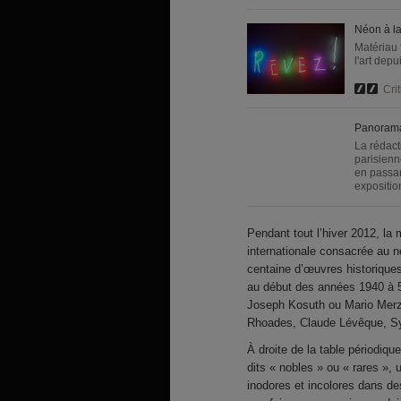
Néon à l
Matériau 
l'art depu
Crit
Panorama
La rédact
parisienn
en passan
expositio
Pendant tout l’hiver 2012, la
internationale consacrée au n
centaine d’œuvres historique
au début des années 1940 à 
Joseph Kosuth ou Mario Merz 
Rhoades, Claude Lévêque, Syl
À droite de la table périodiq
dits « nobles » ou « rares »
inodores et incolores dans d