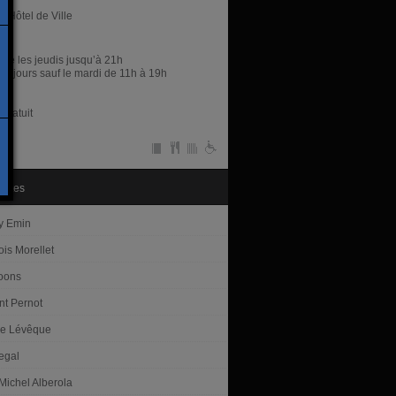
Hôtel de Ville
res
rne les jeudis jusqu’à 21h
es jours sauf le mardi de 11h à 19h
gratuit
tistes
y Emin
ois Morellet
Koons
nt Pernot
e Lévêque
egal
Michel Alberola