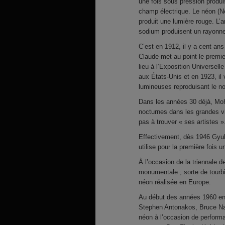
une fois sous pression produi
champ électrique. Le néon (N
produit une lumière rouge. L’
sodium produisent un rayonne
C’est en 1912, il y a cent an
Claude met au point le premie
lieu à l’Exposition Universell
aux États-Unis et en 1923, i
lumineuses reproduisant le no
Dans les années 30 déjà, Moho
nocturnes dans les grandes vi
pas à trouver « ses artistes »
Effectivement, dès 1946 Gyula
utilise pour la première fois 
À l’occasion de la triennale 
monumentale ; sorte de tourbi
néon réalisée en Europe.
Au début des années 1960 en 
Stephen Antonakos, Bruce Na
néon à l’occasion de perfor