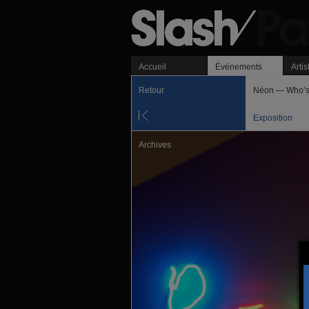
Accueil
Événements
Artis
Retour
Néon — Who’s a
Exposition
Archives