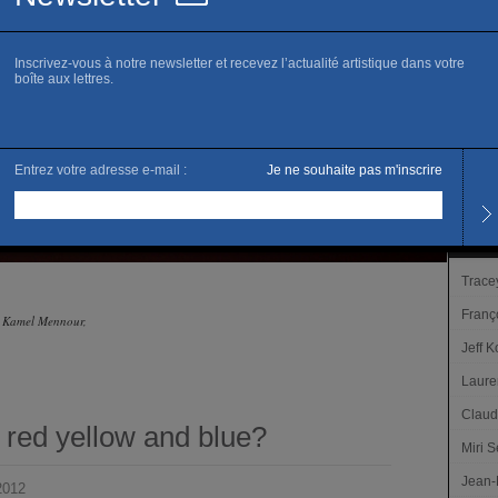
Horai
Noctu
Tous l
Tarifs
Accès 
Les ar
Trace
Franç
d Kamel Mennour,
Jeff 
Laure
Claud
 red yellow and blue?
Miri S
Jean-
2012