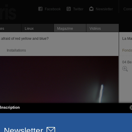
Facebook
Twitter
Newsletter
Conn
tes
Lieux
Magazine
Vidéos
fraid of red yellow and blue?
La Ma
Installations
Fonda
04 Be
Inscription
9 rue 
75004
https: