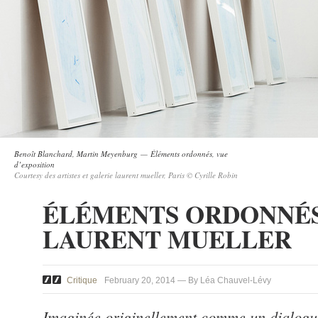
Benoît Blanchard, Martin Meyenburg — Éléments ordonnés, vue
d’exposition
Courtesy des artistes et galerie laurent mueller, Paris © Cyrille Robin
ÉLÉMENTS ORDONNÉS
LAURENT MUELLER
Critique
February 20, 2014 — By Léa Chauvel-Lévy
Imaginée originellement comme un dialogue