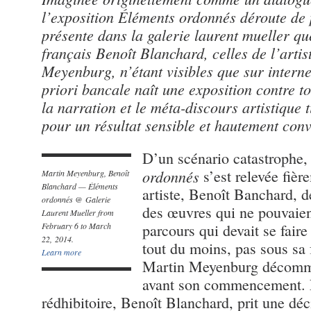
l’exposition Éléments ordonnés déroute de 
présente dans la galerie laurent mueller que
français Benoît Blanchard, celles de l’arti
Meyenburg, n’étant visibles que sur interne
priori bancale naît une exposition contre to
la narration et le méta-discours artistique
pour un résultat sensible et hautement conv
D’un scénario catastrophe,
ordonnés
s’est relevée fièr
Martin Meyenburg, Benoît
Blanchard — Éléments
artiste, Benoît Banchard, dé
ordonnés @ Galerie
des œuvres qui ne pouvaien
Laurent Mueller from
February 6 to March
parcours qui devait se faire
22, 2014.
tout du moins, pas sous sa 
Learn more
Martin Meyenburg décomma
avant son commencement. 
rédhibitoire, Benoît Blanchard, prit une déci