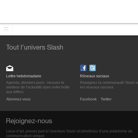
Lettre hebdomadaire
Réseaux sociaux
Agenda, derniers jours : recevez le
Rejoignez la communauté Slash s
meilleur de l’actualité dans votre boîte
les réseaux sociaux.
aux lettres.
Abonnez-vous
Facebook
Twitter
Lieux d’art, prenez part à l’aventure Slash et bénéficiez d’une plateforme de
communication unique.