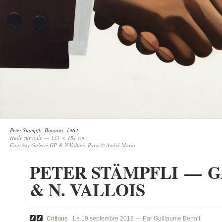
Peter Stämpfli,
Bonjour
, 1964
Huile sur toile — 131 × 181 cm
Courtesy Galerie GP & N Vallois, Paris © André Morin
PETER STÄMPFLI — GA
& N. VALLOIS
Critique
Le 19 septembre 2018 — Par Guillaume Benoit