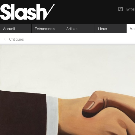
Twitte
Accueil
Événements
Artistes
Lieux
Ma
Critiques