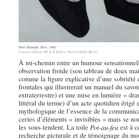
Peter Stämpfli, Slow, 1963
Courtesy Galerie GP & N Vallois, Paris © André Morin
À mi-chemin entre un humour sensationnell
observation froide (son tableau de deux mai
comme la figure explicative d’une sobriété
frontales qui illustrerait un manuel du savoi
extraterrestre) et une mise en lumière « dr
littéral du terme) d’un acte quotidien érigé e
mythologique de l’essence de la communicat
certes d’éléments « invisibles » mais se no
les sous-tendent. La toile
Pot-au-feu
est à c
recherche picturale et de témoignage du m