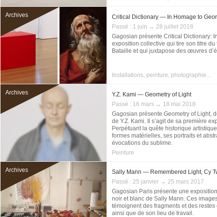
Archives
Critical Dictionary — In Homage to Geor
Passé :
1 juin → 28 juillet 2018
Gagosian présente Critical Dictionary: I
exposition collective qui tire son titre d
Bataille et qui juxtapose des œuvres d’é
Installations, peinture, photographie...
Archives
Y.Z. Kami — Geometry of Light
Passé :
16 mars → 18 mai 2018
Gagosian présente Geometry of Light, d
de Y.Z. Kami. Il s’agit de sa première ex
Perpétuant la quête historique artistique
formes matérielles, ses portraits et abs
évocations du sublime.
Peinture
Archives
Sally Mann — Remembered Light, Cy T
Passé :
25 janvier → 25 mars 2017
Gagosian Paris présente une exposition
noir et blanc de Sally Mann. Ces images
témoignent des fragments et des restes 
ainsi que de son lieu de travail.