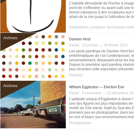
L’habilité déroutante de Fischer à imagin
point de s’effondrer ou ayant subi une 
donné naissance à des sculptures aux m
allant de la cire jusqu’à l’utilisation de
Installations, sculpture, techniques mixt
Archives
Damien Hirst
Passé :
12 janvier → 18 février 2012
Les spots paintings de Damien Hirst font
emblématiques de l’art contemporain, l
universellement, dépassant ainsi les bar
Depuis la première spot painting réali
plus récentes cette exposition présent
Hirst.
Peinture
Archives
William Eggleston — Election Eve
Passé :
9 novembre → 23 décembre 20
L’aptitude unique d’Eggleston à réunir l’é
une des figures les plus importantes de
moitié du XXe siècle. Natif du Sud des E
premiers pas en photographie, dans le
en noir et blanc son environnement imm
Photographie