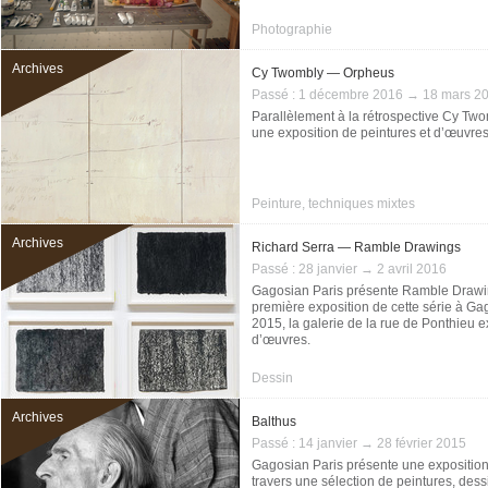
Photographie
Archives
Cy Twombly — Orpheus
Passé :
1 décembre 2016 → 18 mars 2
Parallèlement à la rétrospective Cy Two
une exposition de peintures et d’œuvre
Peinture, techniques mixtes
Archives
Richard Serra — Ramble Drawings
Passé :
28 janvier → 2 avril 2016
Gagosian Paris présente Ramble Drawin
première exposition de cette série à 
2015, la galerie de la rue de Ponthieu
d’œuvres.
Dessin
Archives
Balthus
Passé :
14 janvier → 28 février 2015
Gagosian Paris présente une exposition 
travers une sélection de peintures, des