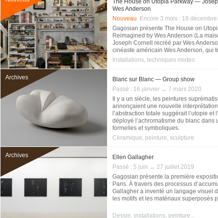
The House on Utopia Parkway — Joseph
Wes Anderson
Nouveau
Encore 3 mois :
16 décembre
Gagosian présente The House on Utopia
Reimagined by Wes Anderson (La maison 
Joseph Cornell recréé par Wes Anderson
cinéaste américain Wes Anderson, qui tran
cœur de Paris, transformant la galerie
Installations, techniques mixtes
scène.
Archives
Blanc sur Blanc — Group show
Passé :
16 janvier → 7 mars 2020
Il y a un siècle, les peintures suprémat
annonçaient une nouvelle interprétation
l’abstraction totale suggérait l’utopie et l’
déployé l’achromatisme du blanc dans un
formelles et symboliques.
Céramique, peinture, sculpture
Archives
Ellen Gallagher
Passé :
5 juin → 27 juillet 2019
Gagosian présente la première expositi
Paris. À travers des processus d’accumul
Gallagher a inventé un langage visuel 
les motifs et les matériaux superposés p
Dessin, installations, peinture...