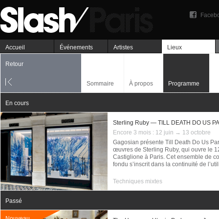
Faceb
Accueil
Événements
Artistes
Lieux
Retour
Sommaire
À propos
Programme
En cours
Sterling Ruby — TILL DEATH DO US P
Encore 3 mois :
12 juin → 13 octobre
Gagosian présente Till Death Do Us Par
œuvres de Sterling Ruby, qui ouvre le 12
Castiglione à Paris. Cet ensemble de co
fondu s’inscrit dans la continuité de l’uti
Techniques mixtes
Passé
Nouveau