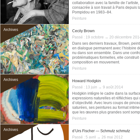
collaboration avec la famille de l’artiste
consacrée à son travail à Paris depuis 
Pompidou en 1983–84.
Peinture
Archives
Cecily Brown
Passé :
19 octobre → 20 décembre 201
Dans ses derniers travaux, Brown, peint
en dialogue permanent avec l’histoire d
nu dans son ensemble. Dans une confro
problématiques formelles, elle construi
composition en mouvement.
Peinture
Archives
Howard Hodgkin
Passé :
13 juin → 9 août 2014
Hodgkin intègre le cadre dans la surfac
expressions naturelles et réfléchies qu
d’objectivité. Avec leurs coups de pince
saturées, ses peintures au format intim
que les œuvres plus grandes sont sompt
Peinture
Archives
d’Urs Fischer — Schmutz schmutz
Passé :
5 avril → 26 mai 2012