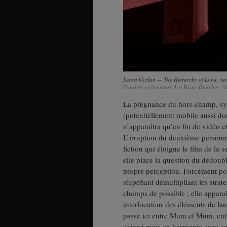
Laura Gozlan — The Hierarchy of Lows, vue
Courtesy of the artist, Les Bains-Douches,
La prégnance du hors-champ, sym
(potentiellement mobile aussi don
n’apparaîtra qu’en fin de vidéo et
L’irruption du deuxième personn
fiction qui éloigne le film de la 
elle place la question du dédoubl
propre perception. Forcément po
stupéfiant démultipliant les stra
champs de possible ; elle appara
interlocuteur des éléments de la
passe ici entre Mum et Mum, entr
soigné mais en harmonie avec ce 