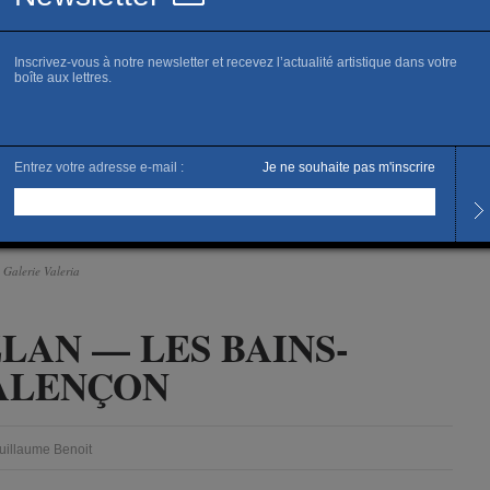
osition aux Bains-
 Galerie Valeria
LAN — LES BAINS-
ALENÇON
Guillaume Benoit