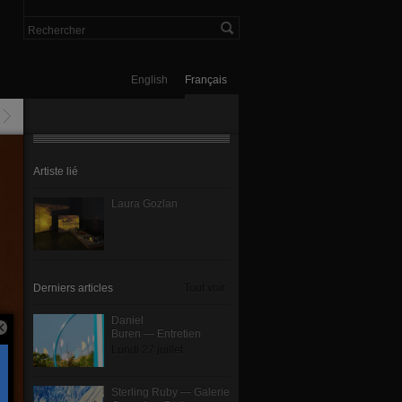
English
Français
Artiste lié
Laura Gozlan
Derniers articles
Tout voir
Daniel
Buren — Entretien
Lundi 27 juillet
Sterling Ruby — Galerie