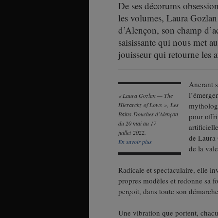
De ses décorums obsessionne
les volumes, Laura Gozlan
d’Alençon, son champ d’act
saisissante qui nous met au
jouisseur qui retourne les a
Ancrant s
l’émergen
« Laura Gozlan — The
Hierarchy of Lows », Les
mythologi
Bains-Douches d'Alençon
pour offri
du 20 mai au 17
artificiel
juillet 2022.
de Laura 
En savoir plus
de la vale
Radicale et spectaculaire, elle in
propres modèles et redonne sa f
perçoit, dans toute son démarche,
Une vibration que portent, chacun