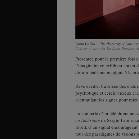
Laura Gozlan — The Hierarchy of Lows, vue
Courtesy of the artist, Les Bains-Douches,
Présentée pour la première fois d
l’imaginaire en exhibant autant de
de son réalisme magique à la croi
Rêve éveillé, traversée des état
psychotique et cercle vicieux ; l
accumulant les signes pour mieux
La sonnerie d’un téléphone ne ce
en Amérique
de Sergio Leone, san
réveil, d’un signal encourageant 
tour des paradigmes de visions p