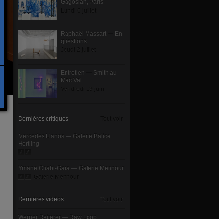
Gagosian, Paris
Lundi 6 juillet
Raphaël Massart — En
questions
Jeudi 2 juillet
Entretien — Smith au
Mac Val
Vendredi 19 juin
Dernières critiques
Tout voir
Mercedes Llanos — Galerie Balice
Hertling
Ymane Chabi-Gara — Galerie Mennour
Galerie Mennour
Dernières vidéos
Tout voir
Werner Reiterer — Raw Loop