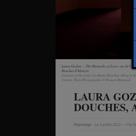
Laura Gozlan — The Hierarchy of Lows, vue de l’exp
Douches d’Alençon
Courtesy of the artist, Les Bains-Douches, Alençon &
Cetraro, Paris Photographie © Romain Darnaud
LAURA GOZ
DOUCHES, 
Reportage
Le 4 juillet 2022 — Par 