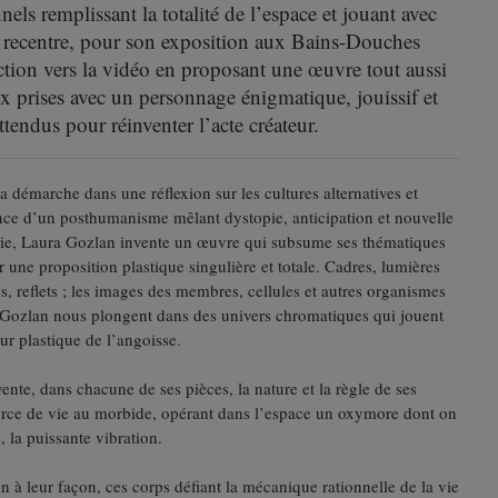
ls remplissant la totalité de l’espace et jouant avec
 recentre, pour son exposition aux Bains-Douches
ion vers la vidéo en proposant une œuvre tout aussi
x prises avec un personnage énigmatique, jouissif et
ttendus pour réinventer l’acte créateur.
a démarche dans une réflexion sur les cultures alternatives et
ce d’un posthumanisme mêlant dystopie, anticipation et nouvelle
e, Laura Gozlan invente un œuvre qui subsume ses thématiques
r une proposition plastique singulière et totale. Cadres, lumières
les, reflets ; les images des membres, cellules et autres organismes
Gozlan nous plongent dans des univers chromatiques qui jouent
ur plastique de l’angoisse.
vente, dans chacune de ses pièces, la nature et la règle de ses
orce de vie au morbide, opérant dans l’espace un oxymore dont on
 la puissante vibration.
 à leur façon, ces corps défiant la mécanique rationnelle de la vie