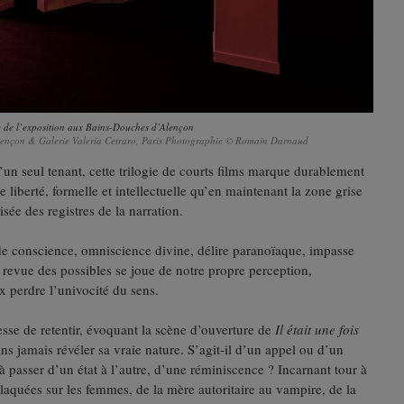
 de l’exposition aux Bains-Douches d’Alençon
 Alençon & Galerie Valeria Cetraro, Paris Photographie © Romain Darnaud
’un seul tenant, cette trilogie de courts films marque durablement
 liberté, formelle et intellectuelle qu’en maintenant la zone grise
sée des registres de la narration.
s de conscience, omniscience divine, délire paranoïaque, impasse
a revue des possibles se joue de notre propre perception,
 perdre l’univocité du sens.
sse de retentir, évoquant la scène d’ouverture de
Il était une fois
s jamais révéler sa vraie nature. S’agit-il d’un appel ou d’un
à passer d’un état à l’autre, d’une réminiscence ? Incarnant tour à
laquées sur les femmes, de la mère autoritaire au vampire, de la