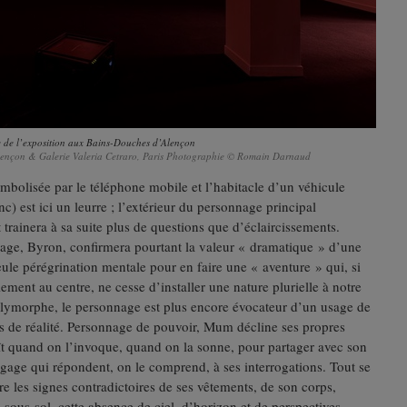
 de l’exposition aux Bains-Douches d’Alençon
 Alençon & Galerie Valeria Cetraro, Paris Photographie © Romain Darnaud
bolisée par le téléphone mobile et l’habitacle d’un véhicule
c) est ici un leurre ; l’extérieur du personnage principal
 trainera à sa suite plus de questions que d’éclaircissements.
age, Byron, confirmera pourtant la valeur « dramatique » d’une
seule pérégrination mentale pour en faire une « aventure » qui, si
ement au centre, ne cesse d’installer une nature plurielle à notre
lymorphe, le personnage est plus encore évocateur d’un usage de
tes de réalité. Personnage de pouvoir, Mum décline ses propres
ît quand on l’invoque, quand on la sonne, pour partager avec son
ngage qui répondent, on le comprend, à ses interrogations. Tout se
e les signes contradictoires de ses vêtements, de son corps,
sous-sol, cette absence de ciel, d’horizon et de perspectives