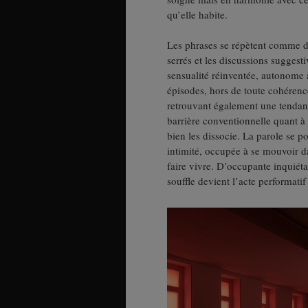
qu’elle habite.
Les phrases se répètent comme d
serrés et les discussions sugges
sensualité réinventée, autonome
épisodes, hors de toute cohérence
retrouvant également une tendanc
barrière conventionnelle quant à
bien les dissocie. La parole se p
intimité, occupée à se mouvoir da
faire vivre. D’occupante inquiéta
souffle devient l’acte performati