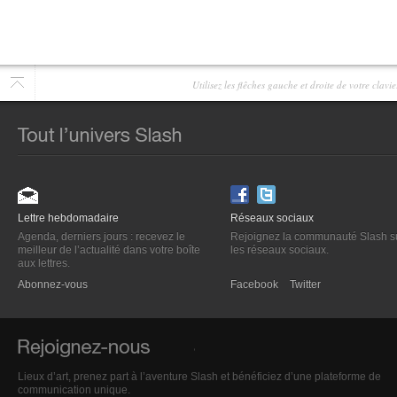
Utilisez les flêches gauche et droite de votre clav
Lettre hebdomadaire
Réseaux sociaux
Agenda, derniers jours : recevez le
Rejoignez la communauté Slash s
meilleur de l’actualité dans votre boîte
les réseaux sociaux.
aux lettres.
Abonnez-vous
Facebook
Twitter
Lieux d’art, prenez part à l’aventure Slash et bénéficiez d’une plateforme de
communication unique.