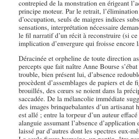
contrepied de la monstration en érigeant l
principe moteur. Par le retrait, l’éliminati
d’occupation, seuls de maigres indices subsi
sensations, interprétation nécessaire demand
le fil narratif d’un récit à reconstruire (si c
implication d’envergure qui froisse encore l
Déracinée et orpheline de toute direction a
percepts que fait naître Anne Bourse s’ébat
trouble, bien présent lui, d’absence redoub
procèdent d’assemblages de papiers et de f
brouillés, des cœurs se noient dans la préci
saccadée. De la mélancolie immédiate suggé
des images brinquebalantes d’un artisanat ha
est allé ; entre la torpeur d’un auteur effacé
alanguie assumant l’absence d’application e
laissé par d’autres dont les spectres eux-m
La seule figure humaine, un pantin, être pa