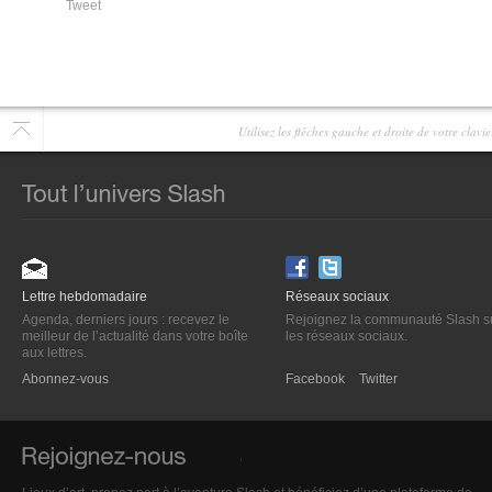
Tweet
Utilisez les flêches gauche et droite de votre clav
Lettre hebdomadaire
Réseaux sociaux
Agenda, derniers jours : recevez le
Rejoignez la communauté Slash s
meilleur de l’actualité dans votre boîte
les réseaux sociaux.
aux lettres.
Abonnez-vous
Facebook
Twitter