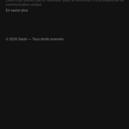
Lieux d’art, prenez part à l’aventure Slash et bénéficiez d’une plateforme de
communication unique.
En savoir plus
© 2026 Slash — Tous droits reservés