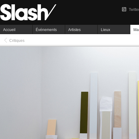
Twitte
Accueil
Événements
Artistes
Lieux
Ma
Critiques