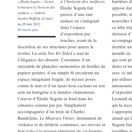
à l’horizon des surfaces
,
barrières 
« Élodie Seguin — Gestes
et mesures à l’horizon des
Élodie Seguin fait
appose dans
surfaces », Galerie
preuve d’une rare
possible, 
Jocelyn Wolff du 22 mars
audace en s’intégrant
nouvelles l
au 26 mai 2012.
dans l’espace
ce tube éri
En savoir plus
d’exposition par
dérision d’
touches, usant de la
accompagn
discrétion de ses structures pour mieux le
derrière u
révéler. La série
Not Yet Titled
a tout de
installe en
l’élégance des absents. Constituée d’un
qui sont p
ensemble de planches surmontées de feuilles de
dures et tr
papiers peintes, d’un simple fil encadrant un
avec ce mê
espace imaginaire fragile, de tuyaux posés
pas utilise
contre le mur et d’un épais tissu cachant en son
autonomisa
sein un halogène à la lumière chaleureuse,
d’expositi
l’œuvre d’Élodie Seguin se fond dans les
Leonard de
cimaises comme par jeu. Simplement
qui la reço
accompagnées d’un texte de Charles
s’approprie
Baudelaire,
Le Mauvais Vitrier
, monument de
autant qu’e
violence et de drôlerie contenues, ses œuvres se
Seguin fai
font écho à la tension intérieure de cet homme
équilibre s