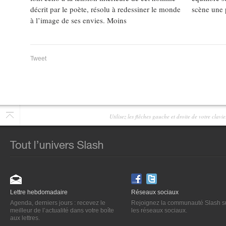
décrit par le poète, résolu à redessiner le monde
scène une 
à l’image de ses envies. Moins
Tweet
Utilisez les flêches gauche et droite de votre clav
Lettre hebdomadaire
Réseaux sociaux
Agenda, derniers jours : recevez le
Rejoignez la communauté Slash s
meilleur de l’actualité dans votre boîte
les réseaux sociaux.
aux lettres.