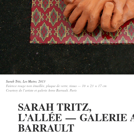
Sarah Tritz,
Les Mains
, 2013
Faïence rouge non émaillée, plaque de verre, tissus — 10 × 23 × 17 cm
Courtesy de l’artiste et galerie Anne Barrault, Paris
SARAH TRITZ,
L’ALLÉE — GALERIE 
BARRAULT