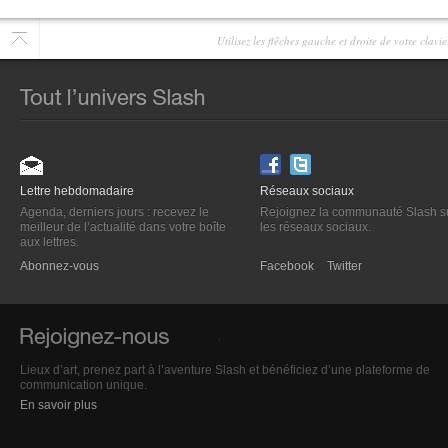
Utilisez les flêches gauche et droite de votre clav
Lettre hebdomadaire
Réseaux sociaux
Agenda, derniers jours : recevez le
Rejoignez la communauté Slash s
meilleur de l’actualité dans votre boîte
les réseaux sociaux.
aux lettres.
Abonnez-vous
Facebook
Twitter
Lieux d’art, prenez part à l’aventure Slash et bénéficiez d’une plateforme de
communication unique.
En savoir plus