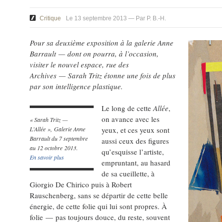
Critique
Le 13 septembre 2013 — Par P. B.-H.
Pour sa deuxième exposition à la galerie Anne
Barrault — dont on pourra, à l’occasion,
visiter le nouvel espace, rue des
Archives — Sarah Tritz étonne une fois de plus
par son intelligence plastique.
Le long de cette
Allée
,
on avance avec les
« Sarah Tritz —
L’Allée », Galerie Anne
yeux, et ces yeux sont
Barrault du 7 septembre
aussi ceux des figures
au 12 octobre 2013.
qu’esquisse l’artiste,
En savoir plus
empruntant, au hasard
de sa cueillette, à
Giorgio De Chirico puis à Robert
Rauschenberg, sans se départir de cette belle
énergie, de cette folie qui lui sont propres. À
folie — pas toujours douce, du reste, souvent