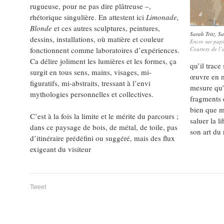
rugueuse, pour ne pas dire plâtreuse –,
rhétorique singulière. En attestent ici
Limonade,
Blonde
et ces autres sculptures, peintures,
Sarah Tritz,
Sa
dessins, installations, où matière et couleur
Encre sur pap
fonctionnent comme laboratoires d’expériences.
Courtesy de l’a
Ca délire joliment les lumières et les formes, ça
qu’il trace
surgit en tous sens, mains, visages, mi-
œuvre en m
figuratifs, mi-abstraits, tressant à l’envi
mesure qu’o
mythologies personnelles et collectives.
fragments 
bien que m
C’est à la fois la limite et le mérite du parcours ;
saluer la l
dans ce paysage de bois, de métal, de toile, pas
son art du 
d’itinéraire prédéfini ou suggéré, mais des flux
exigeant du visiteur
Tweet