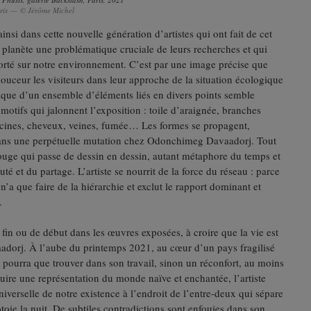
Paris — © Jérôme Michel
i dans cette nouvelle génération d’artistes qui ont fait de cet
la planète une problématique cruciale de leurs recherches et qui
porté sur notre environnement. C’est par une image précise que
 douceur les visiteurs dans leur approche de la situation écologique
gique d’un ensemble d’éléments liés en divers points semble
otifs qui jalonnent l’exposition : toile d’araignée, branches
 racines, cheveux, veines, fumée… Les formes se propagent,
 dans une perpétuelle mutation chez Odonchimeg Davaadorj. Tout
l rouge qui passe de dessin en dessin, autant métaphore du temps et
é et du partage. L’artiste se nourrit de la force du réseau : parce
 n’a que faire de la hiérarchie et exclut le rapport dominant et
.
fin ou de début dans les œuvres exposées, à croire que la vie est
orj. À l’aube du printemps 2021, au cœur d’un pays fragilisé
 pourra que trouver dans son travail, sinon un réconfort, au moins
uire une représentation du monde naïve et enchantée, l’artiste
niverselle de notre existence à l’endroit de l’entre-deux qui sépare
côtoie la nuit. De subtiles contradictions sont enfouies dans son