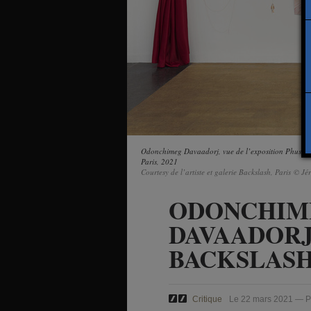
Odonchimeg Davaadorj, vue de l’exposition Phusis, 
Paris, 2021
Courtesy de l’artiste et galerie Backslash, Paris © J
ODONCHIM
DAVAADORJ
BACKSLAS
Critique
Le 22 mars 2021 — P