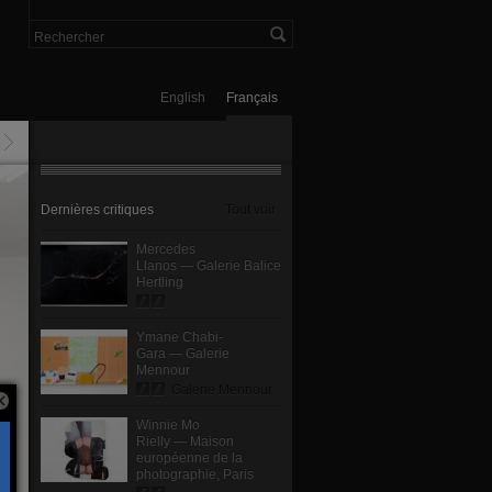
English
Français
Dernières critiques
Tout voir
Mercedes
Llanos — Galerie Balice
Hertling
Ymane Chabi-
Gara — Galerie
Mennour
Galerie Mennour
Winnie Mo
Rielly — Maison
européenne de la
photographie, Paris