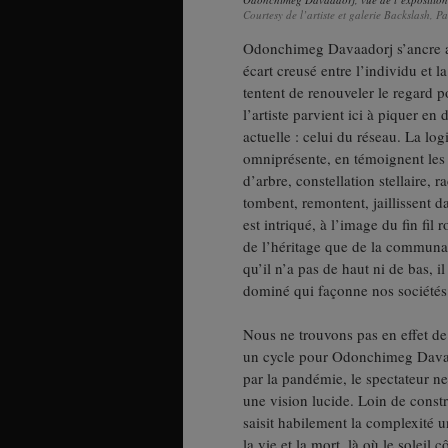
Courtesy de l’artiste et galerie Backslash, 
Odonchimeg Davaadorj s’ancre ains
écart creusé entre l’individu et 
tentent de renouveler le regard 
l’artiste parvient ici à piquer en
actuelle : celui du réseau. La lo
omniprésente, en témoignent les m
d’arbre, constellation stellaire,
tombent, remontent, jaillissent
est intriqué, à l’image du fin fi
de l’héritage que de la communaut
qu’il n’a pas de haut ni de bas, il
dominé qui façonne nos sociétés
Nous ne trouvons pas en effet de 
un cycle pour Odonchimeg Davaad
par la pandémie, le spectateur ne
une vision lucide. Loin de constr
saisit habilement la complexité u
la vie et la mort, là où le soleil 