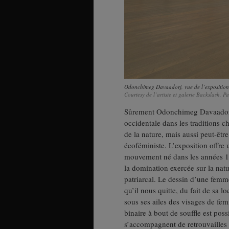
Odonchimeg Davaadorj, vue de l’exposition 
Courtesy de l’artiste et galerie Backslash, 
Sûrement Odonchimeg Davaadorj pu
occidentale dans les traditions 
de la nature, mais aussi peut-êtr
écoféministe. L’exposition offre
mouvement né dans les années 197
la domination exercée sur la natu
patriarcal. Le dessin d’une femme
qu’il nous quitte, du fait de sa lo
sous ses ailes des visages de fem
binaire à bout de souffle est poss
s’accompagnent de retrouvailles