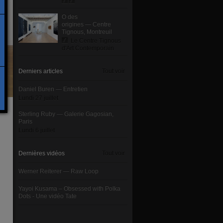
O des
origines — Centre
Tignous, Montreuil
Le Centre Tignous
d'Art Contemporain
Derniers articles
Tout voir
Daniel Buren — Entretien
Lundi 27 juillet
Sterling Ruby — Galerie Gagosian,
Paris
Lundi 6 juillet
Dernières vidéos
Tout voir
Werner Reiterer — Raw Loop
Yayoi Kusama – Obsessed with Polka
Dots - Une vidéo Tate