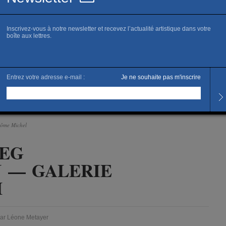
galerie Backslash,
érôme Michel
EG
 — GALERIE
H
ar Léone Metayer