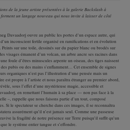
tions de la jeune artiste présentées à la galerie Backslash à
s
forment un langage nouveau qui nous invite à laisser de côté
g Davaadorj ouvre au public les portes d’un espace autre, qui
d’un inconscient fertile organisé en ramifications et en évolution
. Peints sur une toile, dessinés sur du papier blanc ou brodés sur
 des visages émanent d’un volcan, un arbre ancre ses racines dans
 une foule d’êtres minuscules arpente un oiseau, des tiges naissent
 des pubis ou des mains s’enflamment… Cet ensemble de signes
urs organiques n’est pas l’illustration d’une pensée mais un
re est propre à l’artiste et nous paraîtra étranger au premier abord,
e révèle, sous l’effet d’une mystérieuse magie, accessible et
aadorj, en remettant l’humain à sa place — non pas face à la
 elle –, rappelle que nous faisons partie d’un tout, composé
s. Si le spectateur se cherche dans ces images, il se reconnaîtra
nstatera assurément qu’il n’est jamais seul. Comme une passeuse
e ravive la fragilité de notre présence sur Terre puisqu’il suffit qu’un
que le système entier tangue et s’effondre.