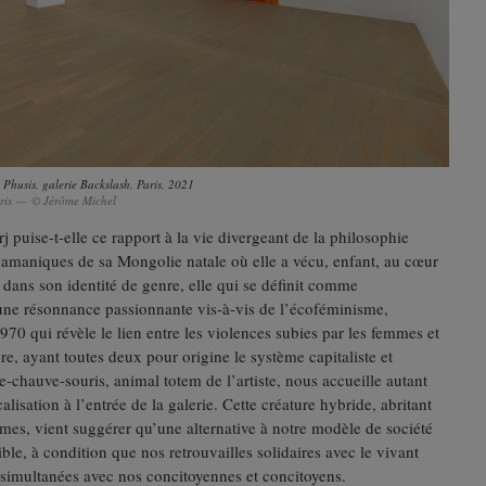
Phusis, galerie Backslash, Paris, 2021
Paris — © Jérôme Michel
ise-t-elle ce rapport à la vie divergeant de la philosophie
chamaniques de sa Mongolie natale où elle a vécu, enfant, au cœur
e dans son identité de genre, elle qui se définit comme
 une résonnance passionnante vis-à-vis de l’écoféminisme,
0 qui révèle le lien entre les violences subies par les femmes et
re, ayant toutes deux pour origine le système capitaliste et
-chauve-souris, animal totem de l’artiste, nous accueille autant
calisation à l’entrée de la galerie. Cette créature hybride, abritant
mes, vient suggérer qu’une alternative à notre modèle de société
ible, à condition que nos retrouvailles solidaires avec le vivant
 simultanées avec nos concitoyennes et concitoyens.