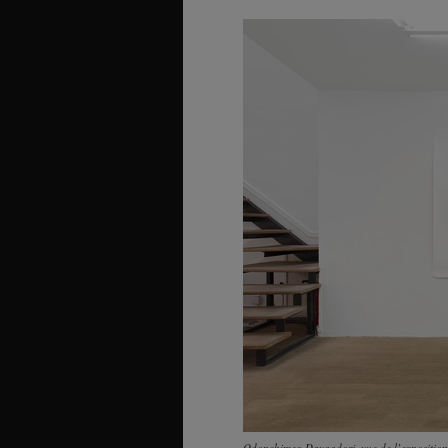
Odonchimeg Davaadorj, vue de l’exposition 