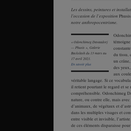
Les dessins, peintures et installa
l’occasion de l’exposition
Phusi
notre anthropocentrisme.
Odonchime
témoigne 
« Odonchimeg Davaadorj
— Phusis », Galerie
constante
Backslash du 13 mars au
du tissu,
17 avril 2021.
un crâne,
En savoir plus
des yeux,
aux coule
véritable langage. Si ce vocabulai
il retient pourtant le regard et s
compréhensible. Odonchimeg Dav
nature, ou contre elle, mais avec
d’animaux, de végétaux et d’astre
dans les multiples visages et co
entre visible et invisible, l’artist
de ces éléments disparaisse pour 