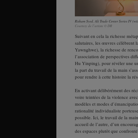
Risham Syed, Ali Trade Center Series IV (wi
Courtesy de l’artiste © DR
Suivant en cela la richesse méta
salutaires, les œuvres célèbrent
Yawnghwe), la richesse de rencon
l’association de perspectives di
Hu Yinping), pour révéler une un
la part du travail de la main s’a
pour rendre à cette histoire la ré
En activant délibérément des réci
voire teintées de la violence ave
modèles et modes d’émancipation 
rationalité individualiste porteuse
possible. Ici, le travail de la ma
accueil de l’autre, d’un encoura
des espaces plutôt que confronté