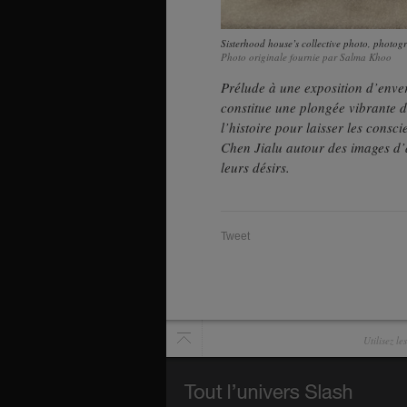
Sisterhood house’s collective photo, photog
Photo originale fournie par Salma Khoo
Prélude à une exposition d’enve
constitue une plongée vibrante d
l’histoire pour laisser les consc
Chen Jialu autour des images d’ar
leurs désirs.
Tweet
Utilisez l