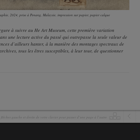
raphie, 2024, prise à Penang, Malaysie, impression sur papier, papier calque
rgure à suivre au He Art Museum, cette première variation
ans une lecture active du passé qui outrepasse la seule valeur de
iences d’ailleurs hanter, à la manière des montages spectraux de
chives, tous les êtres susceptibles, à leur tour, de questionner
es flêches gauche et droite de votre clavier pour passer d’une page à l’autre