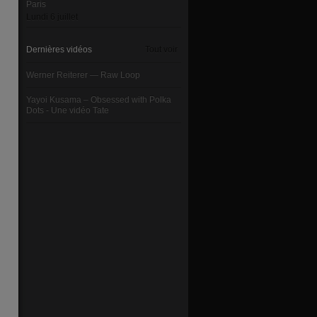
Paris
Lundi 6 juillet
Dernières vidéos
Tout voir
Werner Reiterer — Raw Loop
Yayoi Kusama – Obsessed with Polka
Dots - Une vidéo Tate