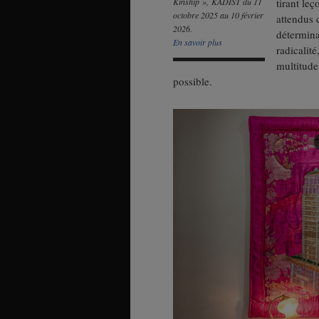
Kinship », KADIST du 11
tirant leç
octobre 2025 au 10 février
attendus 
2026.
détermina
En savoir plus
radicalité
multitude
possible.