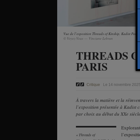
Vue de l’exposition Threads of Kinship, Kadist Paris
© Voyez-Vous — Vinciane Lebrun
THREADS O
PARIS
Critique
Le 14 novembre 2025
À travers la matière et la réinven
l’exposition présentée à Kadist 
par choix au début du XXe siècle 
Explorant
l’exposit
« Threads of