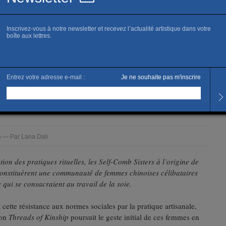
, 2025
F KINSHIP — KADIST,
 — Par Lana Dali
tion des pratiques rituelles, les Self-Comb Sisters à l’origine de
constituèrent une communauté de femmes chinoises célibataires
qui se consacraient au travail de la soie.
 cette résistance aux normes sociales par la pratique artisanale,
ion
Threads of Kinship
poursuit le geste initial de ces femmes en