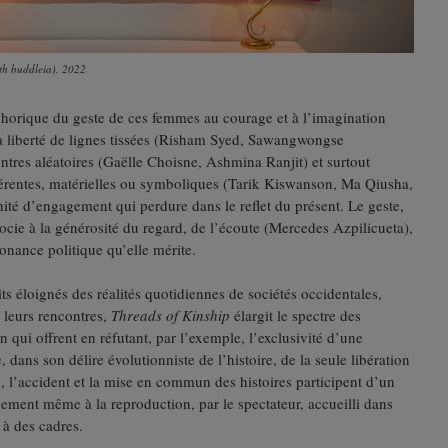
ith buddleia), 2022
phorique du geste de ces femmes au courage et à l’imagination
 la liberté de lignes tissées (Risham Syed, Sawangwongse
tres aléatoires (Gaëlle Choisne, Ashmina Ranjit) et surtout
fférentes, matérielles ou symboliques (Tarik Kiswanson, Ma Qiusha,
ité d’engagement qui perdure dans le reflet du présent. Le geste,
ssocie à la générosité du regard, de l’écoute (Mercedes Azpilicueta),
sonance politique qu’elle mérite.
ts éloignés des réalités quotidiennes de sociétés occidentales,
c leurs rencontres,
Threads of Kinship
élargit le spectre des
qui offrent en réfutant, par l’exemple, l’exclusivité d’une
, dans son délire évolutionniste de l’histoire, de la seule libération
in, l’accident et la mise en commun des histoires participent d’un
gement même à la reproduction, par le spectateur, accueilli dans
 à des cadres.