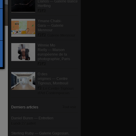
Llanos — Galerie Balice
Hertling
Ymane Chabi-
Gara — Galerie
Mennour
Galerie Mennour
Winnie Mo
Rielly — Maison
européenne de la
photographie, Paris
O des
origines — Centre
Tignous, Montreuil
Le Centre Tignous
d'Art Contemporain
Derniers articles
Tout voir
Daniel Buren — Entretien
Lundi 27 juillet
Sterling Ruby — Galerie Gagosian,