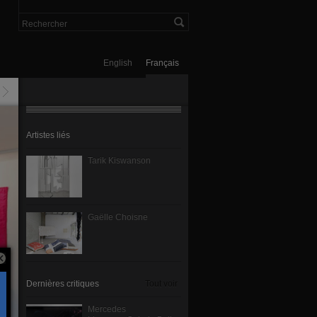
English
Français
Artistes liés
Tarik Kiswanson
Gaëlle Choisne
Dernières critiques
Tout voir
Mercedes