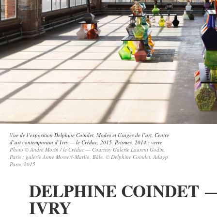
Vue de l’exposition Delphine Coindet, Modes et Usages de l’art, Centre
d’art contemporain d’Ivry — le Crédac, 2015. Prismes, 2014 : verre
Photo © André Morin / le Crédac — Courtesy Galerie Laurent Godin,
Paris ; galerie Anne Mosseri-Marlio, Bâle. © Delphine Coindet, Adagp
Paris, 2015
DELPHINE COINDET —
IVRY