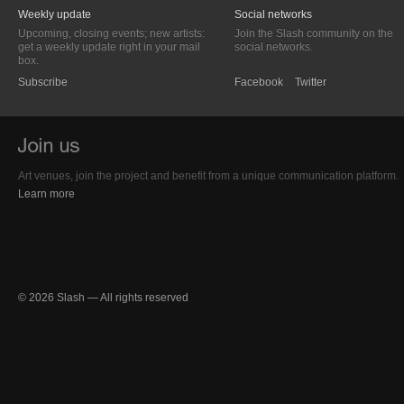
Weekly update
Social networks
Upcoming, closing events; new artists:
Join the Slash community on the
get a weekly update right in your mail
social networks.
box.
Subscribe
Facebook
Twitter
Art venues, join the project and benefit from a unique communication platform.
Learn more
© 2026 Slash — All rights reserved