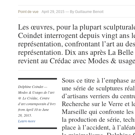
Point de vue
April 29, 2015 — By Guillaume Benoit
Les œuvres, pour la plupart sculptural
Coindet interrogent depuis vingt ans l
représentation, confrontant l’art au de
représentation. Dix ans après La Belle
revient au Crédac avec Modes & usages
Sous ce titre à l’emphase 
une série de sculptures réa
Delphine Coindet —
Modes & Usages de l’art
d’artisans verriers du centr
@ Le Crédac, Centre
Recherche sur le Verre et l
d’art contemporain d’Ivry
from April 10 to June
Marseille qui confronte les 
28, 2015.
la production de série, tec
Learn more
place à l’accident, à l’aléat
le minimalisme, Delphine C