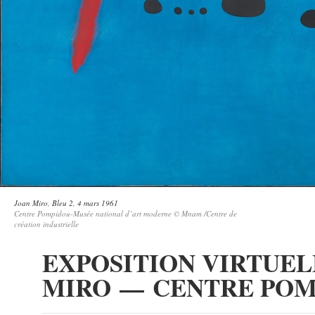
Joan Miro, Bleu 2, 4 mars 1961
Centre Pompidou-Musée national d’art moderne © Mnam /Centre de
création industrielle
EXPOSITION VIRTUEL
MIRO — CENTRE PO