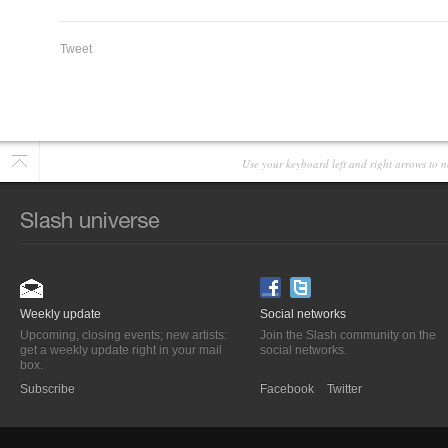
Tweet
Use your keyboard left and right arrows to n
Weekly update
Social networks
Upcoming, closing events; new artists:
Join the Slash community on the
get a weekly update right in your mail
social networks.
box.
Subscribe
Facebook
Twitter