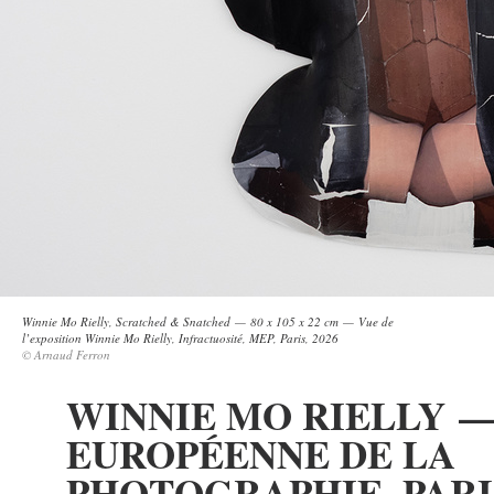
Winnie Mo Rielly, Scratched & Snatched — 80 x 105 x 22 cm — Vue de
l’exposition Winnie Mo Rielly, Infractuosité, MEP, Paris, 2026
© Arnaud Ferron
WINNIE MO RIELLY 
EUROPÉENNE DE LA
PHOTOGRAPHIE, PARI