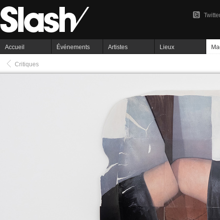
Twitte
Accueil
Événements
Artistes
Lieux
Ma
Critiques