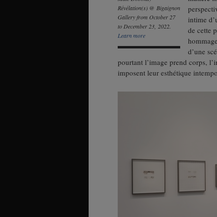
Révélation(s) @ Bigaignon
perspecti
Gallery from October 27
intime d’
to December 23, 2022.
de cette p
Learn more
hommage a
d’une scé
pourtant l’image prend corps, l’i
imposent leur esthétique intempo