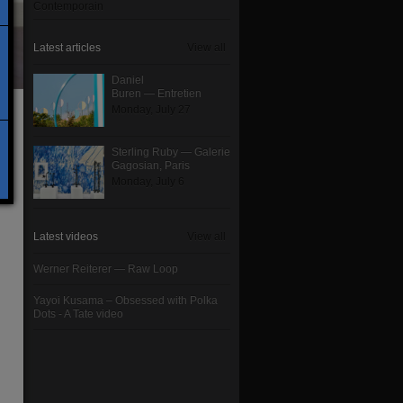
Contemporain
Latest articles
View all
Daniel
Buren — Entretien
Monday, July 27
Sterling Ruby — Galerie
Gagosian, Paris
Monday, July 6
Latest videos
View all
Werner Reiterer — Raw Loop
Yayoi Kusama – Obsessed with Polka
Dots - A Tate video