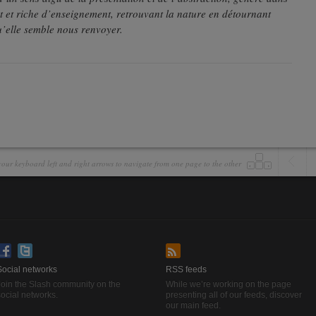
t et riche d’enseignement, retrouvant la nature en détournant
u’elle semble nous renvoyer.
our keyboard left and right arrows to navigate from one page to the other
Social networks
RSS feeds
Join the Slash community on the
While we’re working on the page
ocial networks.
presenting all of our feeds, discover
our main feed.