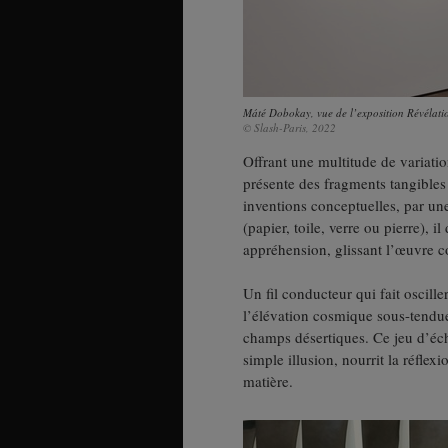
Máté Dobokay, vue de l’exposition Révélatio
© Slash-Paris, 2022
Offrant une multitude de variat
présente des fragments tangibles
inventions conceptuelles, par une
(papier, toile, verre ou pierre), 
appréhension, glissant l’œuvre 
Un fil conducteur qui fait oscille
l’élévation cosmique sous-tendue
champs désertiques. Ce jeu d’éch
simple illusion, nourrit la réfle
matière.