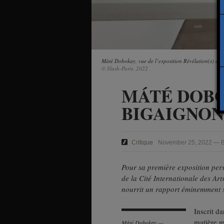
Máté Dobokay, vue de l’exposition Révélation(s) à l
© Slash-Paris, 2022
MÁTÉ DOB
BIGAIGNON
Critique
November 25, 2022 — B
Pour sa première exposition pers
de la Cité Internationale des Art
nourrit un rapport éminemment s
Inscrit d
matière 
Máté Dobokay —