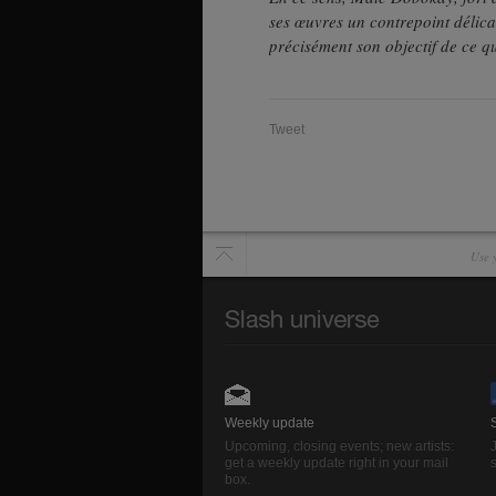
ses œuvres un contrepoint délica
précisément son objectif de ce q
Tweet
Use y
Weekly update
Upcoming, closing events; new artists:
get a weekly update right in your mail
s
box.