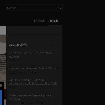
Français
English
Latest reviews
View all
Mercedes Llanos — Galerie Balice
Hertling
Ymane Chabi-Gara — Galerie Mennour
Mennour Gallery
Winnie Mo Rielly — Maison
européenne de la photographie, Paris
O des origines — Centre Tignous,
Montreuil
Le Centre Tignous d'Art