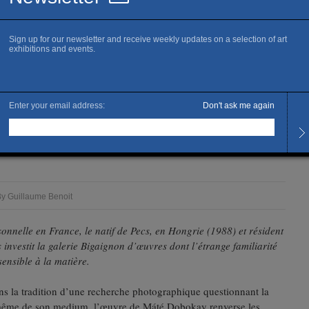
a galerie Bigaignon
OKAY — GALERIE
y Guillaume Benoit
onnelle en France, le natif de Pecs, en Hongrie (1988) et résident
s investit la galerie Bigaignon d’œuvres dont l’étrange familiarité
ensible à la matière.
ans la tradition d’une recherche photographique questionnant la
même de son medium, l’œuvre de Máté Dobokay renverse les