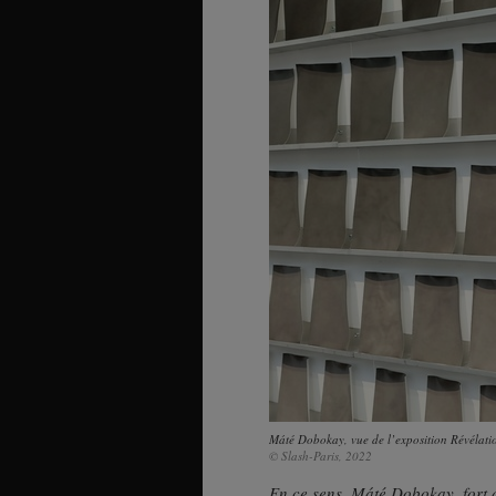
Máté Dobokay, vue de l’exposition Révélatio
© Slash-Paris, 2022
En ce sens, Máté Dobokay, fort d