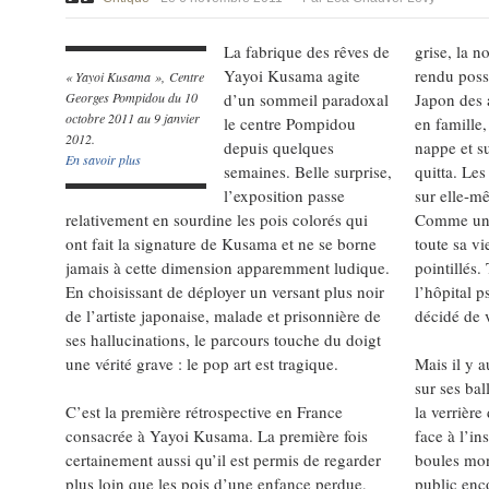
La fabrique des rêves de
grise, la n
Yayoi Kusama agite
rendu poss
« Yayoi Kusama », Centre
Georges Pompidou du 10
d’un sommeil paradoxal
Japon des 
octobre 2011 au 9 janvier
le centre Pompidou
en famille, 
2012.
depuis quelques
nappe et s
En savoir plus
semaines. Belle surprise,
quitta. Les
l’exposition passe
sur elle-mê
relativement en sourdine les pois colorés qui
Comme un s
ont fait la signature de Kusama et ne se borne
toute sa vi
jamais à cette dimension apparemment ludique.
pointillés.
En choisissant de déployer un versant plus noir
l’hôpital p
de l’artiste japonaise, malade et prisonnière de
décidé de 
ses hallucinations, le parcours touche du doigt
une vérité grave : le pop art est tragique.
Mais il y a
sur ses bal
C’est la première rétrospective en France
la verrière
consacrée à Yayoi Kusama. La première fois
face à l’in
certainement aussi qu’il est permis de regarder
boules mon
plus loin que les pois d’une enfance perdue,
public enc