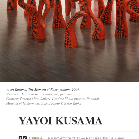
Yayoi Kusama
,
The Moment of Regeneration
, 2004
55 pièces. Tissu cousu, uréthane, bis, peinture
Courtesy Victoria Miro Gallery, Londres Photo prise au National
Museum of Modern Art, Tokyo. Photo © Keizo Kioku
YAYOI KUSAMA
Critique
Le 6 novembre 2011 — Par Léa Chauvel-Lévy