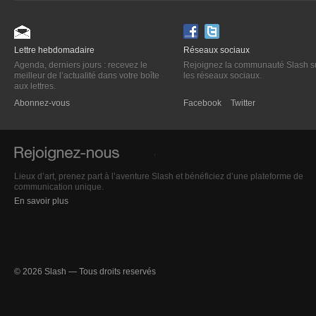
Lettre hebdomadaire
Réseaux sociaux
Agenda, derniers jours : recevez le
Rejoignez la communauté Slash s
meilleur de l’actualité dans votre boîte
les réseaux sociaux.
aux lettres.
Abonnez-vous
Facebook
Twitter
Lieux d’art, prenez part à l’aventure Slash et bénéficiez d’une plateforme de
communication unique.
En savoir plus
© 2026 Slash — Tous droits reservés