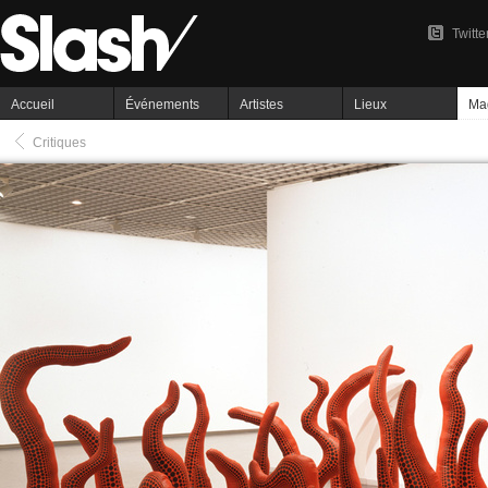
Twitte
Accueil
Événements
Artistes
Lieux
Ma
Critiques