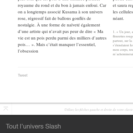
royaume du rond et du bon à jamais enfoui. Car
et saura re
on a longtemps associé Kusama à son univers
les cellule
rose, régressif fait de ballons gonflés de
néant.
nostalgie. À une forme de naïveté également
d’une artiste qui n’avait pas peur de dire « Ma
1
« Un jour, a
fleurettes roug
vie est un pois perdu parmi des milliers d’autres
partout, sur la
pois… ». Mais c’était manquer l’essentiel,
s’étendaient le
mon corps, tou
l’obsession
m’acheminerai
Tweet
Utilisez les flêches gauche et droite de votre clav