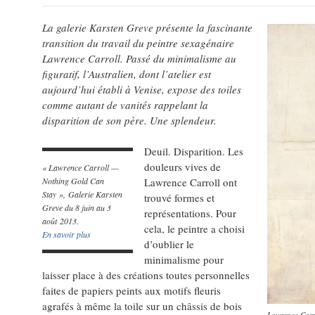
La galerie Karsten Greve présente la fascinante
transition du travail du peintre sexagénaire
Lawrence Carroll. Passé du minimalisme au
figuratif, l’Australien, dont l’atelier est
aujourd’hui établi à Venise, expose des toiles
comme autant de vanités rappelant la
disparition de son père. Une splendeur.
Deuil. Disparition. Les
douleurs vives de
« Lawrence Carroll —
Nothing Gold Can
Lawrence Carroll ont
Stay », Galerie Karsten
trouvé formes et
Greve du 8 juin au 3
représentations. Pour
août 2013.
cela, le peintre a choisi
En savoir plus
d’oublier le
minimalisme pour
laisser place à des créations toutes personnelles
faites de papiers peints aux motifs fleuris
agrafés à même la toile sur un châssis de bois
Lawrence Carr