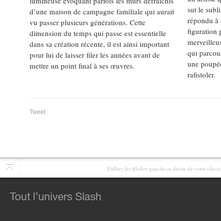
lumineuse évoquant parfois les murs défraîchis
sut le sub
d’une maison de campagne familiale qui aurait
répondu à s
vu passer plusieurs générations. Cette
figuration 
dimension du temps qui passe est essentielle
merveilleu
dans sa création récente, il est ainsi important
qui parcour
pour lui de laisser filer les années avant de
une poupée
mettre un point final à ses œuvres.
rafistoler.
Tweet
Utilisez les flêches gauche et droite de votre clav