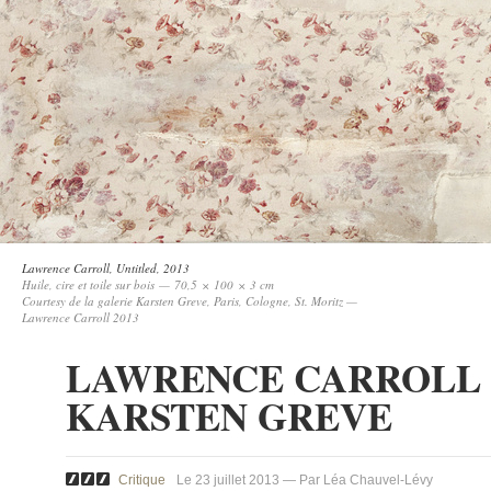
Lawrence Carroll,
Untitled
, 2013
Huile, cire et toile sur bois — 70,5 × 100 × 3 cm
Courtesy de la galerie Karsten Greve, Paris, Cologne, St. Moritz —
Lawrence Carroll 2013
LAWRENCE CARROLL
KARSTEN GREVE
Critique
Le 23 juillet 2013 — Par Léa Chauvel-Lévy