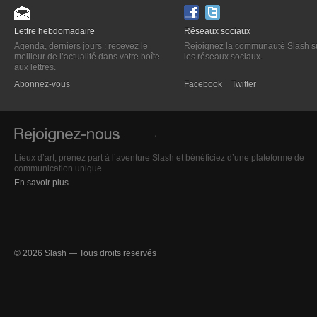
Lettre hebdomadaire
Réseaux sociaux
Agenda, derniers jours : recevez le
Rejoignez la communauté Slash s
meilleur de l’actualité dans votre boîte
les réseaux sociaux.
aux lettres.
Abonnez-vous
Facebook
Twitter
Lieux d’art, prenez part à l’aventure Slash et bénéficiez d’une plateforme de
communication unique.
En savoir plus
© 2026 Slash — Tous droits reservés