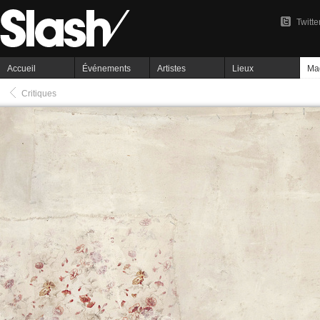
Twitte
Accueil
Événements
Artistes
Lieux
Ma
Critiques