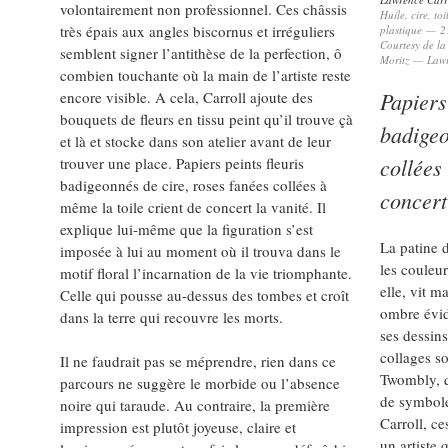
volontairement non professionnel. Ces châssis
Huile, cire, to
très épais aux angles biscornus et irréguliers
plastique — 2
Courtesy de la
semblent signer l’antithèse de la perfection, ô
Moritz — Lawr
combien touchante où la main de l’artiste reste
Papiers
encore visible. A cela, Carroll ajoute des
bouquets de fleurs en tissu peint qu’il trouve çà
badigeo
et là et stocke dans son atelier avant de leur
collées
trouver une place. Papiers peints fleuris
badigeonnés de cire, roses fanées collées à
concert
même la toile crient de concert la vanité. Il
explique lui-même que la figuration s’est
La patine d
imposée à lui au moment où il trouva dans le
les couleur
motif floral l’incarnation de la vie triomphante.
elle, vit m
Celle qui pousse au-dessus des tombes et croît
ombre évide
dans la terre qui recouvre les morts.
ses dessin
collages s
Il ne faudrait pas se méprendre, rien dans ce
Twombly, q
parcours ne suggère le morbide ou l’absence
de symbol
noire qui taraude. Au contraire, la première
Carroll, ce
impression est plutôt joyeuse, claire et
un artiste 