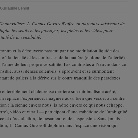
 Guillaume Benoit
ennevilliers, L. Camus-Govoroff offre un parcours saisissant de
iplie les seuils et les passages, les pleins et les vides, pour
lité de la sensibilité.
encontre et la découverte passent par une modulation liquide des
où la densité et les contrastes de la matière (et donc de l’altérité)
à l’aune de leur propre versatilité. Les contrastes à l’œuvre dans ce
nsible, aussi denses soient-ils, s’éprouvent et se surmontent
ant de paliers à la dérive sur le cours tranquille des paradoxes.
e et terriblement chaleureuse derrière son minimalisme acéré,
ion replace l’expérience, imaginée aussi bien que vécue, au centre
ntion : la sienne envers nous, la nôtre envers ce qui nous échappe.
re), vidéo et vitrail — participent d’une esthétique de l’ambiguïté
ce et d’occultation, de pesanteur et de suspension. Sans jamais
ation, L. Camus-Govoroff déploie dans l’espace une vision qui