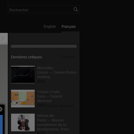
English
Français
Dernières critiques
Tout voir
Mercedes
Llanos — Galerie Balice
Hertling
Ymane Chabi-
Gara — Galerie
Mennour
Galerie Mennour
Winnie Mo
Rielly — Maison
européenne de la
photographie, Paris