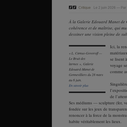
Critique
Le 2 juin 2026 — Par
À la Galerie Edouard Manet de G
cohérence et de maîtrise, qui mult
dessiner une vision pleine de subti
Ici, la r
matériaux 
« L. Camus-Govoroff —
Le Bruit des
se lisent 
larmes », Galerie
voyage se
Edouard-Manet de
comme aut
Gennevilliers du 28 mars
au 6 juin.
Singulièr
En savoir plus
l’exposit
de l’atte
Ses médiums — sculpture (fer, ver
fondée sur les jeux de transparen
renoncer à la force de la monstr
habite véritablement les lieux.