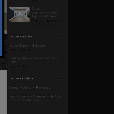
O des
origines — Centre
Tignous, Montreuil
Le Centre Tignous
d'Art Contemporain
Derniers articles
Tout voir
Daniel Buren — Entretien
Lundi 27 juillet
Sterling Ruby — Galerie Gagosian,
Paris
Lundi 6 juillet
Dernières vidéos
Tout voir
Werner Reiterer — Raw Loop
Yayoi Kusama – Obsessed with Polka
Dots - Une vidéo Tate