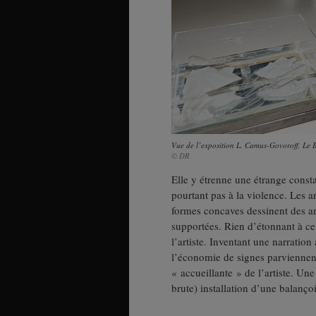
Vue de l’exposition L. Camus-Govoroff, Le B
© DR
Elle y étrenne une étrange consta
pourtant pas à la violence. Les an
formes concaves dessinent des ar
supportées. Rien d’étonnant à ce 
l’artiste. Inventant une narration
l’économie de signes parviennent
« accueillante » de l’artiste. Une
brute) installation d’une balanço