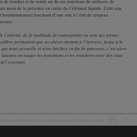
de toucher et de sentir, né de ces jonctions de surfaces, de
is aussi de la présence en creux de l’élément liquide. Cette eau
 bourdonnement lancinant d’une ode à l’état de suspens,
rcours.
 l’altérité, de la multitude de contrepoints au sein des formes
quilibre permanent que ses pièces mettent à l’épreuve, jusqu’à la
 qui nous accueille et nous fait face en fin de parcours, c’est alors
laissant envisager les transitions et les transferts entre des états
uf l’essentiel.
es flêches gauche et droite de votre clavier pour passer d’une page à l’autre