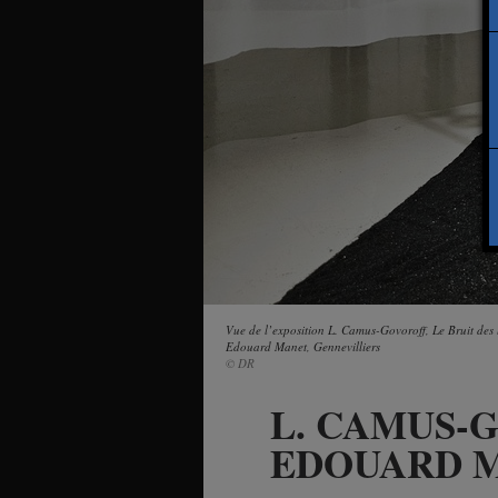
Vue de l’exposition L. Camus-Govoroff, Le Bruit des 
Edouard Manet, Gennevilliers
© DR
L. CAMUS-
EDOUARD M