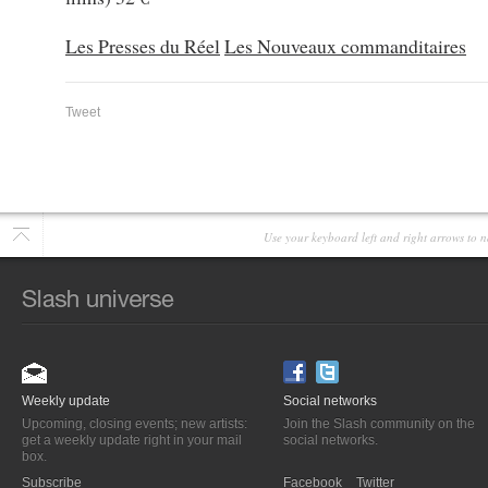
Les Presses du Réel
Les Nouveaux commanditaires
Tweet
Use your keyboard left and right arrows to n
Weekly update
Social networks
Upcoming, closing events; new artists:
Join the Slash community on the
get a weekly update right in your mail
social networks.
box.
Subscribe
Facebook
Twitter