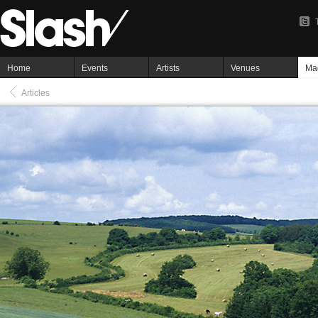
Home
Events
Artists
Venues
Ma
Articles