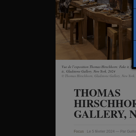
Vue de l’exposition Thomas Hirschhorn: Fake it, Fake
it., Gladstone Gallery, New York, 2024
© Thomas Hirschhorn, Gladstone Gallery, New York,
THOMAS
HIRSCHHO
GALLERY, 
Focus
Le 5 février 2024 — Par Guil