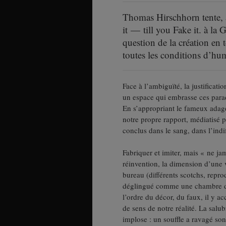
Thomas Hirschhorn tente, à
it — till you Fake it. à la
question de la création en 
toutes les conditions d’h
Face à l’ambiguïté, la justificatio
un espace qui embrasse ces para
En s’appropriant le fameux adage 
notre propre rapport, médiatisé pa
conclus dans le sang, dans l’indi
Fabriquer et imiter, mais « ne jam
réinvention, la dimension d’une v
bureau (différents scotchs, repro
déglingué comme une chambre d’en
l’ordre du décor, du faux, il y a
de sens de notre réalité. La salub
implose : un souffle a ravagé son