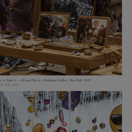
it, Fake it — till you Fake it., Gladstone Gallery, New York, 2024
ew York, 2024