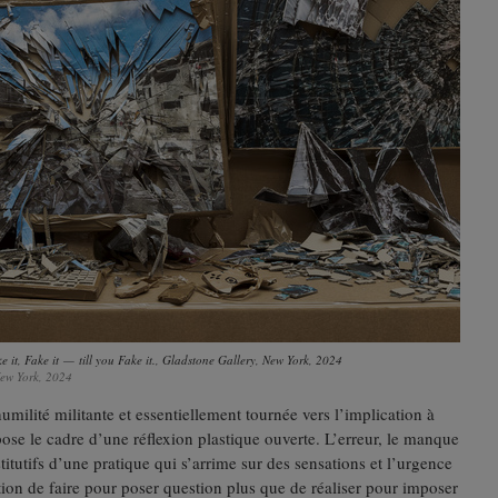
it, Fake it — till you Fake it., Gladstone Gallery, New York, 2024
ew York, 2024
umilité militante et essentiellement tournée vers l’implication à
 pose le cadre d’une réflexion plastique ouverte. L’erreur, le manque
titutifs d’une pratique qui s’arrime sur des sensations et l’urgence
tion de faire pour poser question plus que de réaliser pour imposer