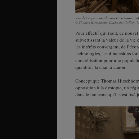
Vue de l’exposition Thomas Hirschhorn: Fake 
© Thomas Hirschhorn, Gladstone Gallery, N
Pour effectif qu’il soit, ce nouve
subvertissant la valeur de la vie 
les intérêts convergent, de l’éco
technologies, les dimensions for
concrétisation pour une populat
quantité ; la chair à canon.
Concept que Thomas Hirschhorn d
opposition à la dystopie, un régi
dans le fantasme qu’il s’est fixé 