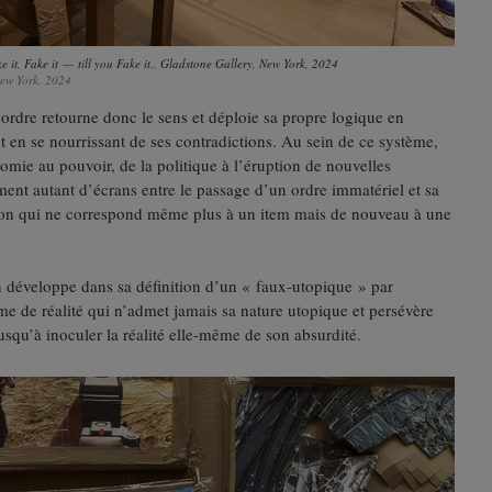
it, Fake it — till you Fake it., Gladstone Gallery, New York, 2024
ew York, 2024
l ordre retourne donc le sens et déploie sa propre logique en
et en se nourrissant de ses contradictions. Au sein de ce système,
nomie au pouvoir, de la politique à l’éruption de nouvelles
ment autant d’écrans entre le passage d’un ordre immatériel et sa
ion qui ne correspond même plus à un item mais de nouveau à une
éveloppe dans sa définition d’un « faux-utopique » par
me de réalité qui n’admet jamais sa nature utopique et persévère
jusqu’à inoculer la réalité elle-même de son absurdité.