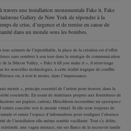
 travers une installation monumentale Fake it, Fake
 Gladstone Gallery de New York de répondre à la
temps de crise, d’urgence et de remise en cause de
umanité dans un monde sous les bombes.
n tous azimuts de l’injustifiable, la place de la création est d’offrir
doxes sans sombrer à son tour dans la stratégie de communication.
de la Silicon Valley, « Fake it till you make it », il réenvisage
r les nouvelles technologies, à cette réalité tragique de conflits
fférence ou, à tout le moins, dans l’impuissance.
ais mentir », principe essentiel de l’artiste pour trouver, dans la
érité essentielle. En usant de matériaux propres aux fournitures de
ductions sur papiers, carton), Hirschhorn reconstitue un
openspace
trée concrète vers le monde virtuel. Si elle reste toujours de
ccumule et sature l’espace d’informations pour souligner l’absence
rité de l’installation elle-même semble vacillante. Tout s’y délite,
 extrémité, une vague menace, sur ses flancs de la recouvrir tandis