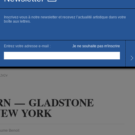
 it — till you Fake
 2024
RN — GLADSTONE
NEW YORK
laume Benoit