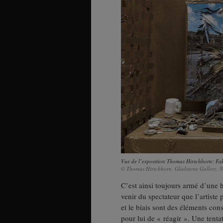
Vue de l’exposition Thomas Hirschhorn: Fake 
© Thomas Hirschhorn, Gladstone Gallery, N
C’est ainsi toujours armé d’une h
venir du spectateur que l’artiste
et le biais sont des éléments cons
pour lui de « réagir ». Une tenta