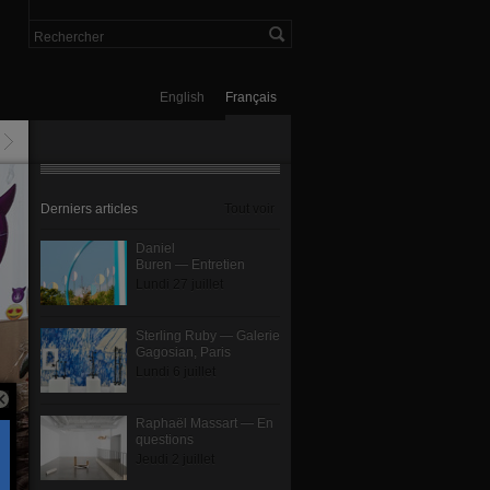
English
Français
Derniers articles
Tout voir
Daniel
Buren — Entretien
Lundi 27 juillet
Sterling Ruby — Galerie
Gagosian, Paris
Lundi 6 juillet
Raphaël Massart — En
questions
Jeudi 2 juillet