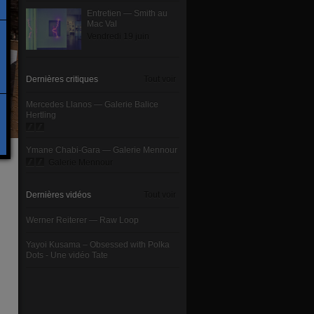
Entretien — Smith au
Mac Val
Vendredi 19 juin
Dernières critiques
Tout voir
Mercedes Llanos — Galerie Balice
Hertling
Ymane Chabi-Gara — Galerie Mennour
Galerie Mennour
Dernières vidéos
Tout voir
Werner Reiterer — Raw Loop
Yayoi Kusama – Obsessed with Polka
Dots - Une vidéo Tate