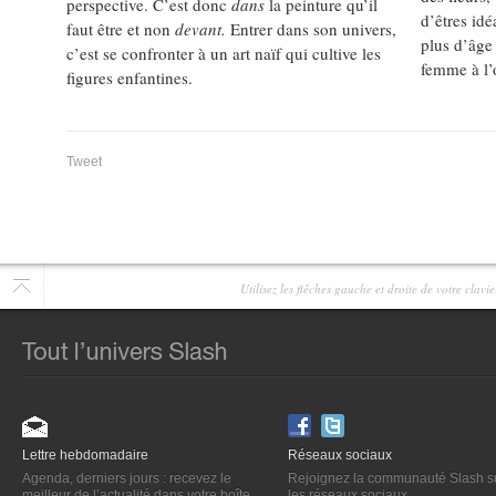
perspective. C’est donc
dans
la peinture qu’il
d’êtres idé
faut être et non
devant.
Entrer dans son univers,
plus d’âge 
c’est se confronter à un art naïf qui cultive les
femme à l’
figures enfantines.
Tweet
Utilisez les flêches gauche et droite de votre clav
Lettre hebdomadaire
Réseaux sociaux
Agenda, derniers jours : recevez le
Rejoignez la communauté Slash s
meilleur de l’actualité dans votre boîte
les réseaux sociaux.