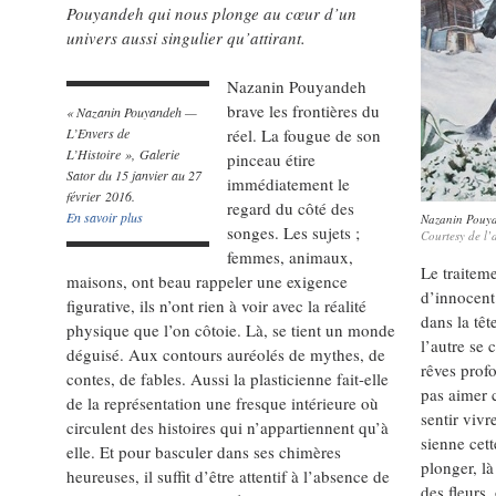
Pouyandeh qui nous plonge au cœur d’un
univers aussi singulier qu’attirant.
Nazanin Pouyandeh
brave les frontières du
« Nazanin Pouyandeh —
L’Envers de
réel. La fougue de son
L’Histoire », Galerie
pinceau étire
Sator du 15 janvier au 27
immédiatement le
février 2016.
regard du côté des
En savoir plus
Nazanin Pouya
songes. Les sujets ;
Courtesy de l’a
femmes, animaux,
Le traitem
maisons, ont beau rappeler une exigence
d’innocent
figurative, ils n’ont rien à voir avec la réalité
dans la têt
physique que l’on côtoie. Là, se tient un monde
l’autre se
déguisé. Aux contours auréolés de mythes, de
rêves prof
contes, de fables. Aussi la plasticienne fait-elle
pas aimer c
de la représentation une fresque intérieure où
sentir vivr
circulent des histoires qui n’appartiennent qu’à
sienne cet
elle. Et pour basculer dans ses chimères
plonger, l
heureuses, il suffit d’être attentif à l’absence de
des fleurs