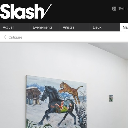
Twitte
Accueil
Événements
Artistes
Lieux
Ma
Critiques