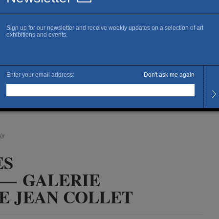
ff
ES
— GALERIE
E JEAN COLLET