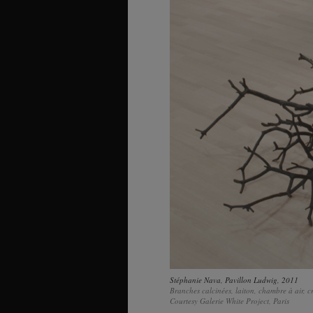
Stéphanie Nava,
Pavillon Ludwig
, 2011
Branches calcinées, laiton, chambre à air, 
Courtesy Galerie White Project, Paris