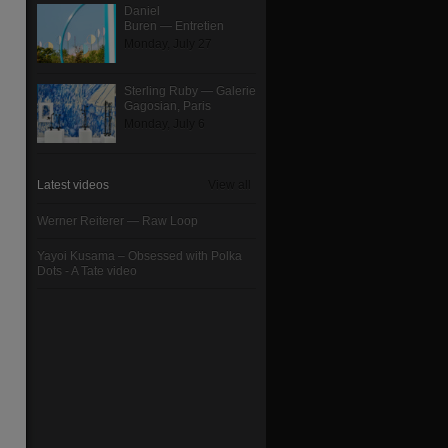
Daniel
Buren — Entretien
Monday, July 27
Sterling Ruby — Galerie
Gagosian, Paris
Monday, July 6
Latest videos
View all
Werner Reiterer — Raw Loop
Yayoi Kusama – Obsessed with Polka
Dots - A Tate video