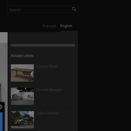
Français
English
Related artists
Katinka Bock
Vincent Mauger
Julien Berthier