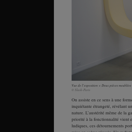
Vue de l’exposition « Deux pièces meublées 
© Slash-Paris
On assiste en ce sens à une form
inquiétante étrangeté, révélant u
nature. L’austérité même de la ga
priorité à la fonctionnalité vie
ludiques, ces détournements por