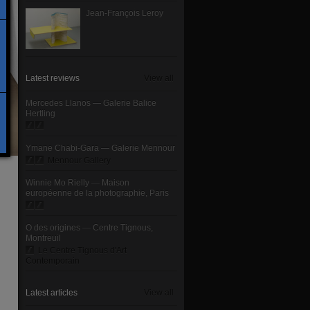
Jean-François Leroy
Latest reviews
View all
Mercedes Llanos — Galerie Balice
Hertling
Ymane Chabi-Gara — Galerie Mennour
Mennour Gallery
Winnie Mo Rielly — Maison
européenne de la photographie, Paris
O des origines — Centre Tignous,
Montreuil
Le Centre Tignous d'Art
Contemporain
Latest articles
View all