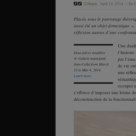
Critique
April 14, 2014 — By 
Placée sous le patronage théori
aussi été un objet domestique »,
réflexion autour d’une confrontat
Une duali
l’histoir
Deux pièces meublées
@ Galerie municipale
par l’éme
Jean-Collet from March
de vie on
23 to May 4, 2014.
une réflex
Learn more
sémantiqu
occuper u
s’efforce d’imposer une forme de
déconstruction de la fonctionnalit