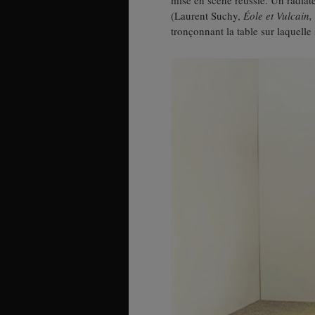
mise en scène réussie. Un radiate
(Laurent Suchy,
Éole et Vulcain,
tronçonnant la table sur laquelle 