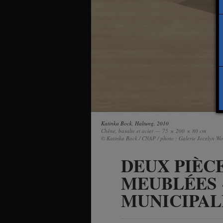
Katinka Bock
,
Haltung
, 2010
Chêne, basalte et acier — 75 × 200 × 80 cm
© Katinka Bock / CNAP / photo : Galerie Jocelyn Wol
DEUX PIÈC
MEUBLÉES 
MUNICIPAL