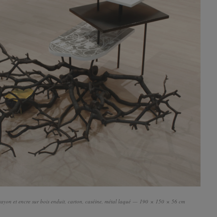
crayon et encre sur bois enduit, carton, caséine, métal laqué — 190 × 150 × 56 cm