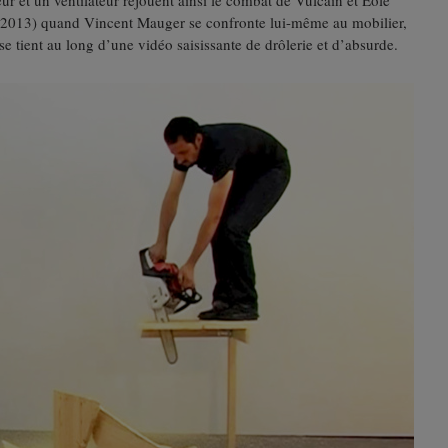
ur et un ventilateur rejouent ainsi le combat de Vulcain et Éole
2013) quand Vincent Mauger se confronte lui-même au mobilier,
se tient au long d’une vidéo saisissante de drôlerie et d’absurde.