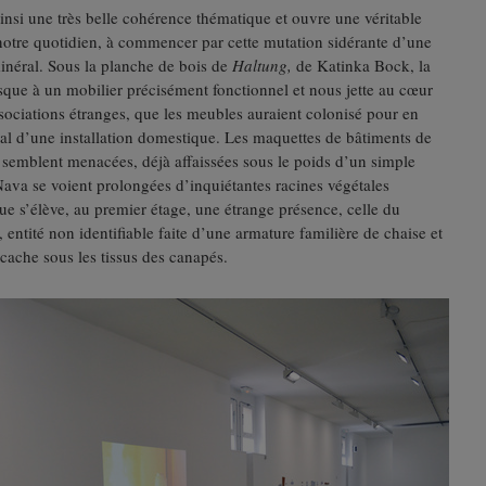
insi une très belle cohérence thématique et ouvre une véritable
 notre quotidien, à commencer par cette mutation sidérante d’une
inéral. Sous la planche de bois de
Haltung,
de Katinka Bock, la
sque à un mobilier précisément fonctionnel et nous jette au cœur
ssociations étranges, que les meubles auraient colonisé pour en
mal d’une installation domestique. Les maquettes de bâtiments de
semblent menacées, déjà affaissées sous le poids d’un simple
Nava se voient prolongées d’inquiétantes racines végétales
ue s’élève, au premier étage, une étrange présence, celle du
ntité non identifiable faite d’une armature familière de chaise et
 cache sous les tissus des canapés.