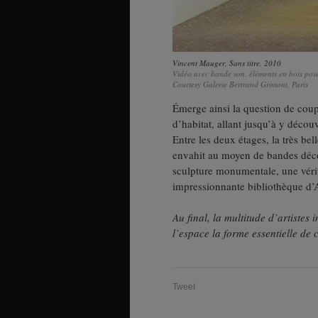
Vincent Mauger
,
Sans titre
, 2010
Vidéo avec bande son, éléments en bois pos
Courtesy Galerie Bertrand Grimont, Paris
Émerge ainsi la question de coup
d’habitat, allant jusqu’à y décou
Entre les deux étages, la très be
envahit au moyen de bandes déco
sculpture monumentale, une vérita
impressionnante bibliothèque d’A
Au final, la multitude d’artistes 
l’espace la forme essentielle de 
Tweet