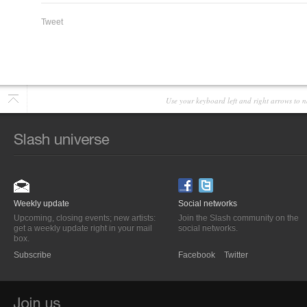
Tweet
Use your keyboard left and right arrows to n
Weekly update
Social networks
Upcoming, closing events; new artists:
Join the Slash community on the
get a weekly update right in your mail
social networks.
box.
Subscribe
Facebook
Twitter