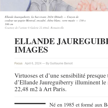
Ellande Jaureguiberry, Le Sur-vivant, 2024 (Détail) — Crayon de
couleur sur papier Montval, encadré, chêne blanc, verre musée — 130 x
100 cm
Courtesy de l’artiste © Galerie 22,48m2, Romainville
ELLANDE JAUREGUIB
IMAGES
Focus
April 6, 2024 — By Guillaume Benoit
Virtuoses et d’une sensibilité presque t
d’Ellande Jaureguiberry illuminent le 
22,48 m2 à Art Paris.
Né en 1985 et formé aux B