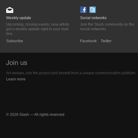
Weekly update
Social networks
Upcoming, closing events; new artists:
Join the Slash community on the
get a weekly update right in your mail
social networks.
box.
Subscribe
Facebook
Twitter
Art venues, join the project and benefit from a unique communication platform.
Learn more
© 2026 Slash — All rights reserved