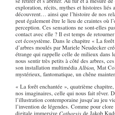
se retirer et s’abriter. Au fur et à mesure d
exploration, récits, mythes et histoires liés
découvrent… ainsi que l’histoire de nos rela
peut également être le lieu de craintes où l’
perception. Ces sensations ne sont-elles pa
contact avec elle ? Il est temps de retourne
cet écosystème. Dans le chapitre « La forêt 
d’arbres moulés par Mariele Neudecker cr
étrange qui rappelle celle de milieux dans 
nous sentir très petits à côté des arbres, ce
son installation multimédia
Albion,
Mat Coll
mystérieux, fantomatique, un chêne mainte
« La forêt enchantée », quatrième chapitre, 
nos imaginaires, celle qui nous fait rêver.
l’illustration contemporaine jusqu’au jeu vid
l’invention de légendes. Comme pour clore c
digitale immersive
Catharsis
de Jakob Kuds