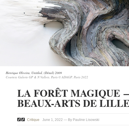
Henrique Oliveira, Untitled, (Détail) 2009
Courtesy Galerie GP & N Vallois, Paris © ADAGP, Paris 2022
LA FORÊT MAGIQUE —
BEAUX-ARTS DE LILL
Critique
June 1, 2022 — By Pauline Lisowski