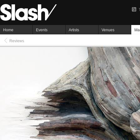
Home
Events
Artists
Venues
Ma
Reviews